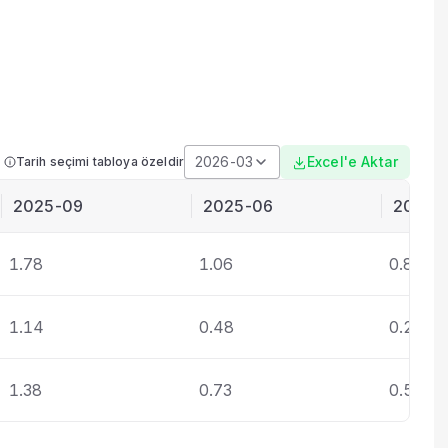
2026-03
Excel'e Aktar
Tarih seçimi tabloya özeldir
2025-09
2025-06
2025-
1.78
1.06
0.87
1.14
0.48
0.25
1.38
0.73
0.55