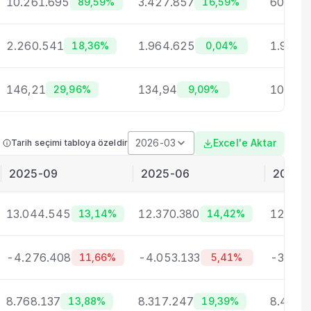
10.261.695
3.427.857
601.08
89,59%
16,59%
2.260.541
1.964.625
1.993.
18,36%
0,04%
146,21
134,94
106,30
29,96%
9,09%
2026-03
Excel'e Aktar
Tarih seçimi tabloya özeldir
2025-09
2025-06
2025-
13.044.545
12.370.380
12.172
13,14%
14,42%
-4.276.408
-4.053.133
-3.761
11,66%
5,41%
8.768.137
8.317.247
8.410.
13,88%
19,39%