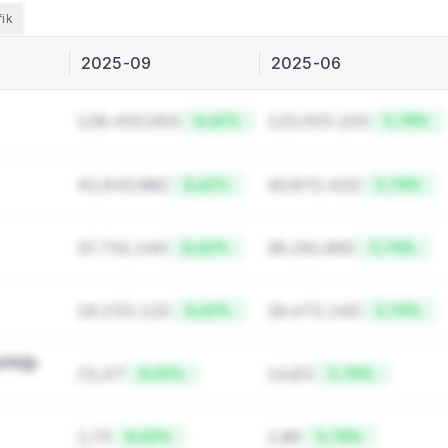
fik
2025-09
2025-06
128.450.000
123.055.100
8,42%
5,76%
42.643.980
40.872.420
8,42%
5,76%
37.732.240
36.181.600
8,42%
5,76%
19.255.120
18.472.240
8,42%
5,76%
ılığı 
15,47
14,85
8,42%
5,76%
1,73
1,66
8,42%
5,76%