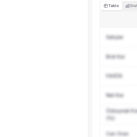
Tablo
Gra
Satışlar
Brüt Kar
FAVÖK
Net Kar
Özkaynak Karl
(%)
Cari Oran