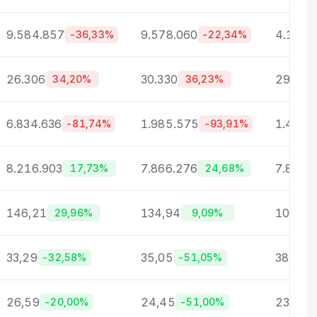
9.584.857
9.578.060
4.143.
-36,33%
-22,34%
26.306
30.330
29.045
34,20%
36,23%
6.834.636
1.985.575
1.497.
-81,74%
-93,91%
8.216.903
7.866.276
7.865.
17,73%
24,68%
146,21
134,94
106,30
29,96%
9,09%
33,29
35,05
38,1
-32,58%
-51,05%
-4
26,59
24,45
23,5
-20,00%
-51,00%
-