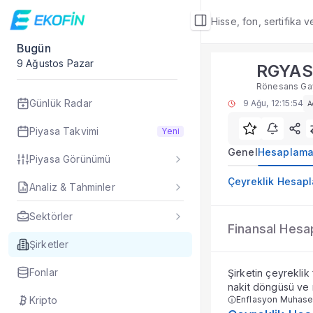
Hisse, fon, sertifika 
Bugün
Şirket Detay
9 Ağustos Pazar
RGYAS
Hesaplamalar
Rönesans Gay
RGYAS finansal oran
Günlük Radar
9 Ağu, 12:15:54
A
Sık Sorulan Sorul
RGYAS hesaplamalar
Piyasa Takvimi
Yeni
Ekofin RGYAS şirke
Genel
Hesaplama
Piyasa Görünümü
RGYAS hissesi için
Hesaplamalar, RGYA
Çeyreklik Hesap
Analiz & Tahminler
Veriler ne sıklıkla 
Fiyat ve piyasa veri
Sektörler
RGYAS
Şirket Detay
— İlgi
Finansal Hesa
Rönesans Gayri
Özet Rapor
Şirketler
Şirket Rapor
Fonlar
Şirketin çeyreklik
Aracı Kurum Tahmi
nakit döngüsü ve m
Özet Bilanço
Kripto
Enflasyon Muhase
Teknikler