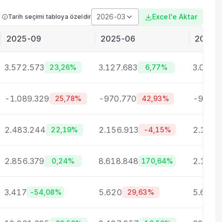
2026-03
Excel'e Aktar
Tarih seçimi tabloya özeldir
2025-09
2025-06
2025-
3.572.573
3.127.683
3.032.
23,26%
6,77%
-1.089.329
-970.770
-918.1
25,78%
42,93%
2.483.244
2.156.913
2.114.
22,19%
-4,15%
2.856.379
8.618.848
2.148.
0,24%
170,64%
3.417
5.620
5.639
-54,08%
29,63%