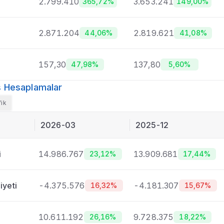
2.799.410
3.653.241
365,72%
149,00%
2.871.204
2.819.621
44,06%
41,08%
157,30
137,80
47,98%
5,60%
mış Hesaplamalar
fik
2026-03
2025-12
i
14.986.767
13.909.681
23,12%
17,44%
iyeti
-4.375.576
-4.181.307
16,32%
15,67%
10.611.192
9.728.375
26,16%
18,22%