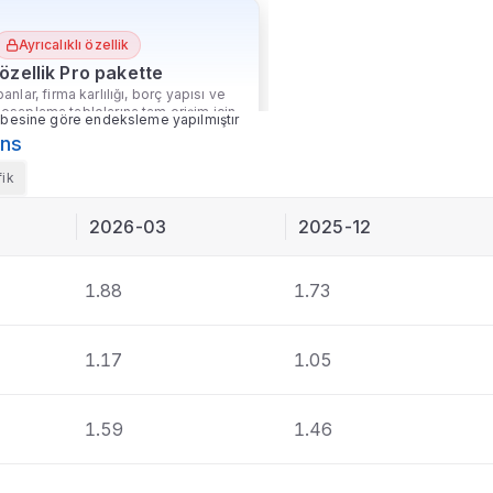
Ayrıcalıklı özellik
özellik Pro pakette
anlar, firma karlılığı, borç yapısı ve
hesaplama tablolarına tam erişim için
besine göre endeksleme yapılmıştır
Pro paketine geçin.
ans
k daha fazlası
Ekofin
'de
fik
Paketi Yükselt
2026-03
2025-12
1.88
1.73
1.17
1.05
1.59
1.46