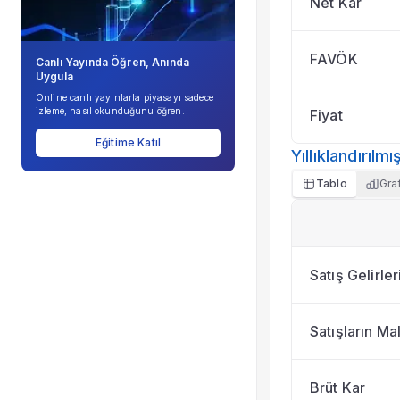
Net Kar
Şirket Profili
FAVÖK
Canlı Yayında Öğren, Anında
Uygula
Online canlı yayınlarla piyasayı sadece
izleme, nasıl okunduğunu öğren.
Fiyat
Eğitime Katıl
Yıllıklandırıl
Tablo
Gra
Satış Gelirler
Satışların Mal
Brüt Kar