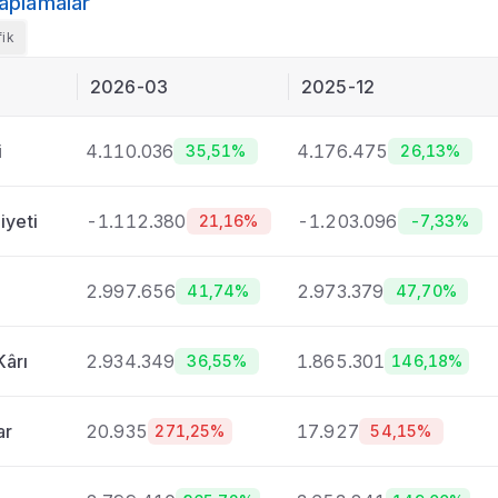
aplamalar
nlar
fik
Dağılımı
2026-03
2025-12
i
4.110.036
4.176.475
35,51%
26,13%
u
iyeti
-1.112.380
-1.203.096
21,16%
-7,33%
2.997.656
2.973.379
41,74%
47,70%
Kârı
2.934.349
1.865.301
36,55%
146,18%
ı
imi
ar
20.935
17.927
271,25%
54,15%