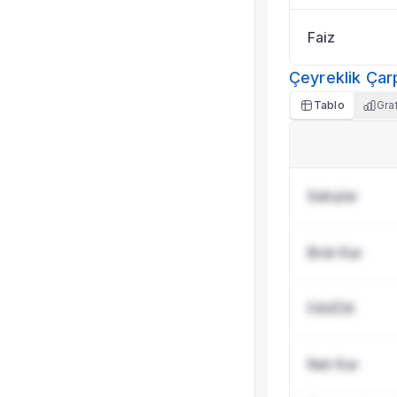
Faiz
Çeyreklik Çar
Tablo
Gra
Satışlar
Brüt Kar
FAVÖK
Net Kar