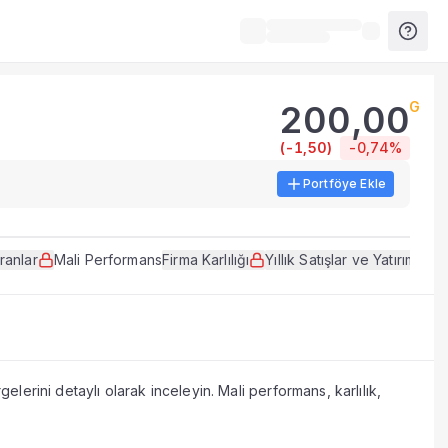
200,00
G
açları.
(
-1,50
)
-0,74%
Portföye Ekle
erileri, tablolar ve analiz araçları sunulur.
tekleyen veri ve göstergeleri bir arada sunar.
ranlar
Mali Performans
Firma Karlılığı
Yıllık Satışlar ve Yatırımlar
li açıklama dönemlerinde güncellenir.
elerini detaylı olarak inceleyin. Mali performans, karlılık,