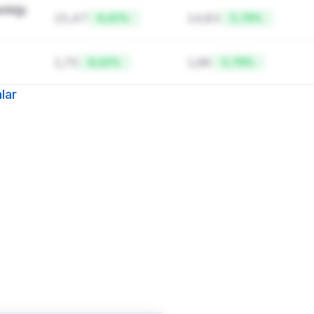
ılığı 
15,47
14,85
8,42%
5,76%
1,73
1,66
8,42%
5,76%
lar
Ayrıcalıklı özellik
özellik Pro pakette
anlar, firma karlılığı, borç yapısı ve
hesaplama tablolarına tam erişim için
Pro paketine geçin.
k daha fazlası
Ekofin
'de
Paketi Yükselt