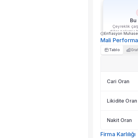
Bu 
Çeyreklik çarp
diğer gelişmiş 
Enflasyon Muhase
Mali Perform
ço
Tablo
Gra
Cari Oran
Likidite Oran
Nakit Oran
Firma Karlılığı