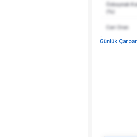
Özkaynak Karl
(%)
Cari Oran
Günlük Çarpan
Bu 
Çeyreklik çarp
diğer gelişmiş 
ço