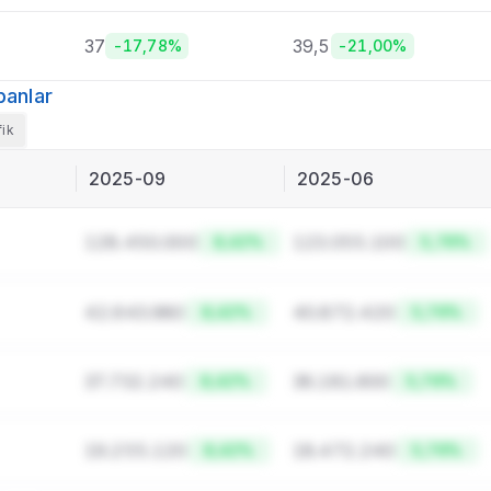
37
39,5
-17,78%
-21,00%
panlar
fik
2025-09
2025-06
128.450.000
123.055.100
8,42%
5,76%
42.643.980
40.872.420
8,42%
5,76%
37.732.240
36.181.600
8,42%
5,76%
19.255.120
18.472.240
8,42%
5,76%