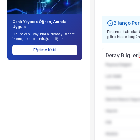
Şirket Profili
Canlı Yayında Öğren, Anında
Bilanço Pe
Uygula
Finansal tablolar
Online canlı yayınlarla piyasayı sadece
göre hisse bugün
izleme, nasıl okunduğunu öğren.
Eğitime Katıl
Detay Bilgiler
Piyasa Değeri
Lot Adet
Volatilite
Devre Kesici Sayıs
Hacim
F/K
PD/DD