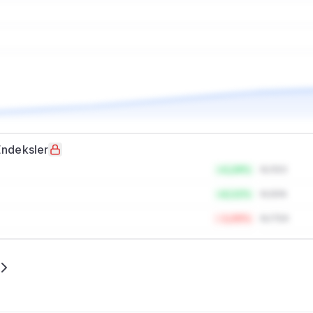
Endeksler
+1,24%
XU100
+2,11%
XUSIN
-1,05%
XUTEK