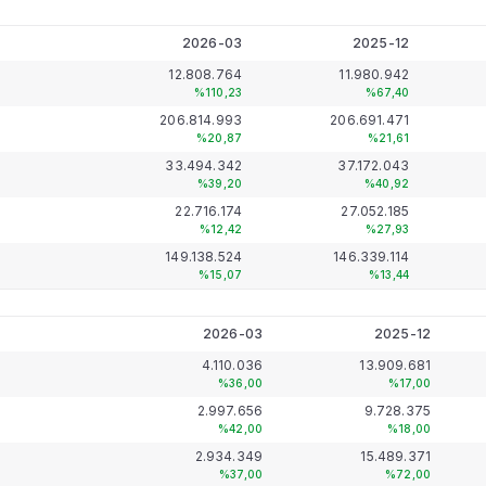
2026-03
2025-12
12.808.764
11.980.942
%110,23
%67,40
206.814.993
206.691.471
%20,87
%21,61
33.494.342
37.172.043
%39,20
%40,92
22.716.174
27.052.185
%12,42
%27,93
149.138.524
146.339.114
%15,07
%13,44
2026-03
2025-12
4.110.036
13.909.681
%36,00
%17,00
2.997.656
9.728.375
%42,00
%18,00
2.934.349
15.489.371
%37,00
%72,00