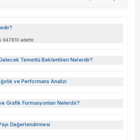
edir?
 947.810 adettir.
elecek Temettü Beklentileri Nelerdir?
tü verimi %1,14, dağıtma oranı %9,00.
ğırlık ve Performans Analizi
 pozisyon değeri 362.455.664 TL. Portföyünde en
ve Grafik Formasyonları Nelerdir?
larak izlenmektedir.
Payı Değerlendirmesi
a Değeri / FAVÖK (FD/FAVÖK): 9,22 (Şirket
 / Kazanç (F/K) Oranı: 3,41 (Şirket sektör