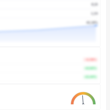
8,15
1,24
42,18%
-0,58%
+0,92%
+0,44%