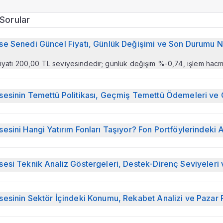
Sorular
e Senedi Güncel Fiyatı, Günlük Değişimi ve Son Durumu N
yatı 200,00 TL seviyesindedir; günlük değişim %-0,74, işlem hacmi
esinin Temettü Politikası, Geçmiş Temettü Ödemeleri ve G
on temettü verileri izlenmektedir; hisse başı temettü 1,64 TL, temet
esini Hangi Yatırım Fonları Taşıyor? Fon Portföylerindeki A
on portföy döneminde 36 fonda yer almaktadır; fonlardaki toplam
ık veren fonlar: IEN %21,46, IJI %9,60, MDL %8,92.
esi Teknik Analiz Göstergeleri, Destek-Direnç Seviyeleri 
günlük teknik görünümde RSI(14) 50,78 (NOTR), MACD 0,78 (SAT) o
esinin Sektör İçindeki Konumu, Rekabet Analizi ve Pazar 
 içindeki konumu temel çarpanlar üzerinden şöyle özetlenir: Firm
nakit yaratma gücüne göre sektöründen ucuz görünmektedir.), Fiyat