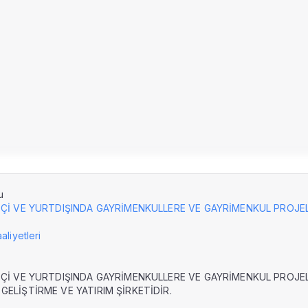
u
liyetleri
İÇİ VE YURTDIŞINDA GAYRİMENKULLERE VE GAYRİMENKUL PROJE
GELİŞTİRME VE YATIRIM ŞİRKETİDİR.