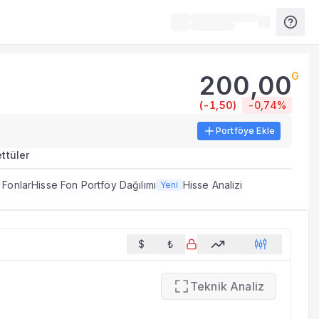
200,00
G
anları ve özet rapor.
(
-1,50
)
-0,74%
Portföye Ekle
ileri, tablolar ve analiz araçları sunulur.
ttüler
leyen veri ve göstergeleri bir arada sunar.
 Fonlar
Hisse Fon Portföy Dağılımı
Hisse Analizi
Yeni
li açıklama dönemlerinde güncellenir.
$
₺
Teknik Analiz