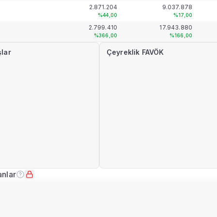
2.871.204
9.037.878
%44,00
%17,00
2.799.410
17.943.880
%366,00
%166,00
şlar
Çeyreklik FAVÖK
anlar