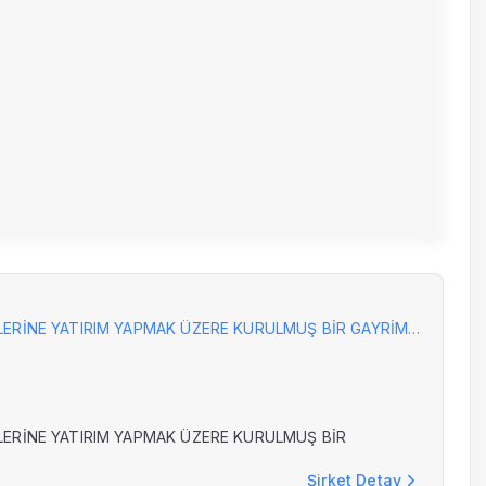
ŞİRKET, YURTİÇİ VE YURTDIŞINDA GAYRİMENKULLERE VE GAYRİMENKUL PROJELERİNE YATIRIM YAPMAK ÜZERE KURULMUŞ BİR GAYRİMENKUL GELİŞTİRME VE YATIRIM ŞİRKETİDİR.
LERİNE YATIRIM YAPMAK ÜZERE KURULMUŞ BİR
Şirket Detay