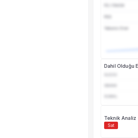
FD / FAVOK
PEG
Yabancı Oran
Dahil Olduğu 
XU030
XBANK
XUMAL
Teknik Analiz
Sat