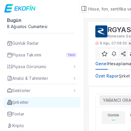
Hisse, fon, sertifika 
Bugün
Şirket Detay
8 Ağustos Cumartesi
RGYAS
Özet Rapor
Rönesans Gay
RGYAS hisse analiz
Günlük Radar
8 Ağu, 07:08:55
A
Sık Sorulan Sorul
RGYAS özet rapor v
Piyasa Takvimi
Yeni
Ekofin RGYAS şirke
Genel
Hesaplama
Piyasa Görünümü
RGYAS hissesi için
Özet Rapor, RGYAS y
Özet Rapor
Şirket
Analiz & Tahminler
Veriler ne sıklıkla 
Fiyat ve piyasa veri
Sektörler
RGYAS
Şirket Detay
— İlgi
YABANCI OR
Rönesans Gayri
Özet Rapor
Şirketler
Şirket Rapor
Fonlar
Günlük
Aracı Kurum Tahmi
—
Özet Bilanço
Kripto
Teknikler