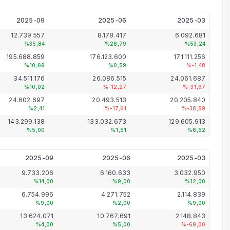
2025-09
2025-06
2025-03
12.739.557
8.178.417
6.092.681
%35,84
%28,79
%53,24
195.688.859
176.123.600
171.111.256
%10,69
%0,59
%-1,48
34.511.176
26.086.515
24.061.687
%10,02
%-12,27
%-31,67
24.602.697
20.493.513
20.205.840
%2,41
%-17,61
%-38,59
143.299.138
133.032.673
129.605.913
%5,00
%1,51
%6,52
2025-09
2025-06
2025-03
9.733.206
6.160.633
3.032.950
%14,00
%9,00
%12,00
6.754.996
4.271.752
2.114.839
%9,00
%2,00
%9,00
13.624.071
10.767.691
2.148.843
%4,00
%5,00
%-69,00