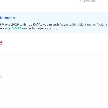
Yükleniyor…
rformansı
6 Mayıs 2026
tarihinde KAP'ta yayımlandı. Yayın tarihindeki kapanış fiyatına
e kadar
%
9.77
oranında değer
kazandı
.
ı