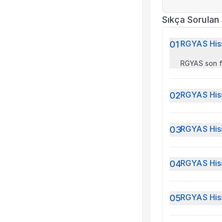
Sıkça Sorulan 
RGYAS Hiss
01
RGYAS son fi
RGYAS Hiss
02
RGYAS için s
RGYAS Hiss
03
RGYAS son f
yüksek ağırl
RGYAS Hiss
04
RGYAS için 
RGYAS Hiss
05
RGYAS sektör
operasyonel 