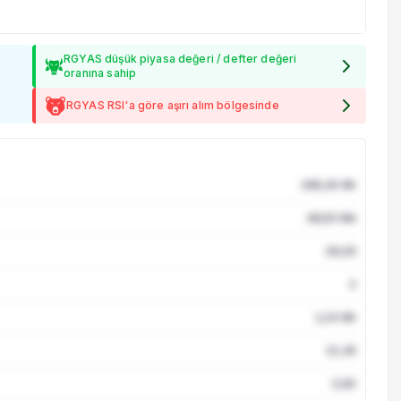
RGYAS düşük piyasa değeri / defter değeri
oranına sahip
RGYAS RSI'a göre aşırı alım bölgesinde
285,40 Mr
48,50 Mn
28,50
2
1,24 Mr
12,45
3,82