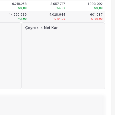
6.218.258
3.957.717
1.993.092
%9,00
%4,00
%9,00
14.290.639
4.028.944
601.087
%1,00
%-54,00
%-90,00
Çeyreklik Net Kar