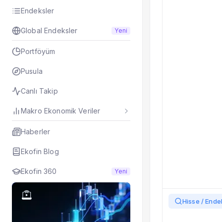
Hisseyi Taşıyan Fo
Endeksler
Hisse Fon Portföy 
Global Endeksler
Yeni
Hisse Analizi
Hesaplamalar
Portföyüm
Bilançolar
Gelir Tablosu
Pusula
Nakit Akım Tablos
Canlı Takip
Şirket Değerleme
KAP Haberleri
Makro Ekonomik Veriler
Faaliyet Raporları
Yeni İş İlişkileri
Haberler
Tarihsel Veriler
Ekofin Blog
Sektör Analizi
Sermaye Artırımlar
Ekofin 360
Yeni
Temettüler
Fiyat Endeks Değiş
Grafik
Hisse / Endek
Karşılaştır