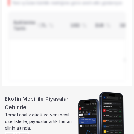
Yeni iş tutarı kârlılık metriğine göre sınırlı etki gösteriyor.
Açıklanma
TL
USD
EUR
GBP
Tarihi
Sonu
Ekofin Mobil ile Piyasalar
Ayrıcalıklı özellik
Cebinde
Bu özellik Pro pakette
Temel analiz gücü ve yeni nesil
özelliklerle, piyasalar artık her an
Şirketlerin yeni iş ilişkilerini, hacim
elinin altında.
etkisini ve AI destekli analizleri görmek