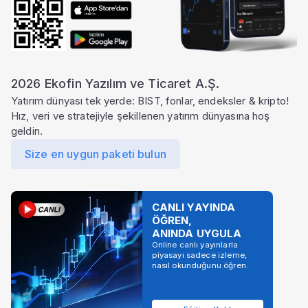
için Pro paketine geçin.
Yeni iş ilişkilerini
Yıllık satış, piyasa
para birimi ve
değeri ve gelir
oran bazında
etkisini özet
2026 Ekofin Yazılım ve Ticaret A.Ş.
tablo halinde
kartlarla takip
Yatırım dünyası tek yerde: BIST, fonlar, endeksler & kripto!
inceleyin.
edin.
Hız, veri ve stratejiyle şekillenen yatırım dünyasına hoş
geldin.
çok daha fazlası
Ekofin
'de
Size en uygun paketi bulun
Paketi Yükselt
CANLI YAYINDA
ÖĞREN,
ANINDA UYGULA
Online canlı yayınlarla
piyasayı sadece izleme,
nasıl okunduğunu öğren.