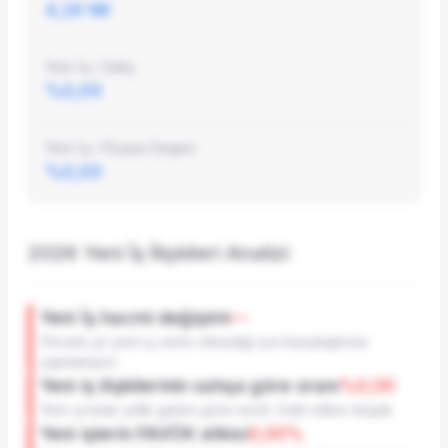
Şirket Profili
4,16 Mr
Yeni İş / Satış
%0,00
Yeni İş / Piyasa Değeri
%0,00
2026
Yeni İş İlişkileri Analizi
Yeni İş hacmi değişimi
—
Önceki yıl yeni iş verisi olmadığı için karşılaştırma
yapılamıyor.
Yeni iş ilişkilerinin satışa göre oranı
%0,00
Yeni iş tutarı yıllık gelire göre sınırlı. Gelir etkisi düşük.
Yeni işlerin FAVÖK etkisi
0,00%