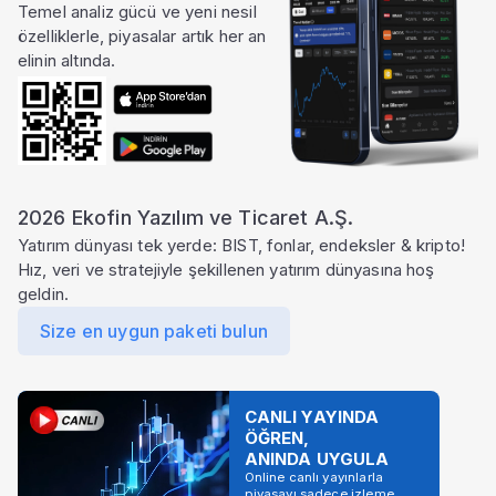
Temel analiz gücü ve yeni nesil
Bu özellik Pro pakette
özelliklerle, piyasalar artık her an
Fon hisse portföy dağılımı verilerine
elinin altında.
dönem bazlı tam erişim için uygun
pakete geçin.
çok daha fazlası
Ekofin
'de
Paketi Yükselt
2026 Ekofin Yazılım ve Ticaret A.Ş.
Yatırım dünyası tek yerde: BIST, fonlar, endeksler & kripto!
Hız, veri ve stratejiyle şekillenen yatırım dünyasına hoş
geldin.
Size en uygun paketi bulun
CANLI YAYINDA
ÖĞREN,
ANINDA UYGULA
Online canlı yayınlarla
piyasayı sadece izleme,