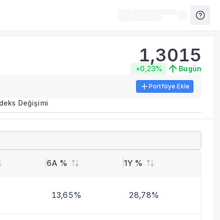
1,3015
+0,23%
Bugün
Portföye Ekle
ırma metrikleri listelenir.
ndeks Değişimi
erinde birleştirilir.
yla benzer fonları inceleyebilirsiniz.
6A %
1Y %
13,65%
28,78%