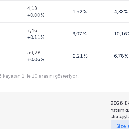
4,13
1,92%
4,33%
+0.00%
7,46
3,07%
10,16
+0.11%
56,28
2,21%
6,78%
+0.06%
kayıttan 1 ile 10 arasını gösteriyor.
2026 Ek
Yatırım d
stratejiy
Size 