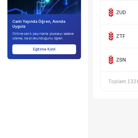
ZUD
Canlı Yayında Öğren, Anında
Uygula
Online canlı yayınlarla piyasayı sadece
ZTF
izleme, nasıl okunduğunu öğren.
Eğitime Katıl
ZSN
Toplam 1326 