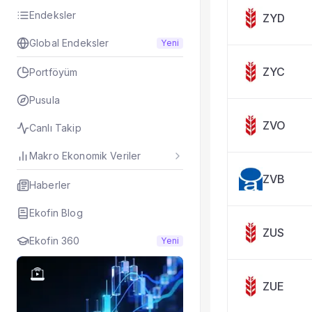
Taşınan Fonlar
Endeksler
ZYD
Fiyat Endeks Değiş
Global Endeksler
Yeni
ZYC
Portföyüm
Pusula
ZVO
Canlı Takip
Makro Ekonomik Veriler
ZVB
Haberler
Ekofin Blog
ZUS
Ekofin 360
Yeni
ZUE