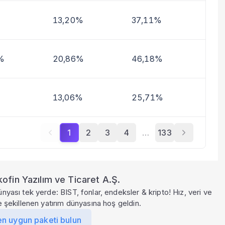
13,20%
37,11%
%
20,86%
46,18%
13,06%
25,71%
1
2
3
4
…
133
ofin Yazılım ve Ticaret A.Ş.
ünyası tek yerde: BIST, fonlar, endeksler & kripto! Hız, veri ve
le şekillenen yatırım dünyasına hoş geldin.
en uygun paketi bulun