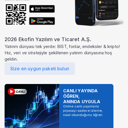
2026 Ekofin Yazılım ve Ticaret A.Ş.
Yatırım dünyası tek yerde: BIST, fonlar, endeksler & kripto!
Hız, veri ve stratejiyle şekillenen yatırım dünyasına hoş
geldin.
Size en uygun paketi bulun
CANLI YAYINDA
ÖĞREN,
ANINDA UYGULA
Online canlı yayınlarla
piyasayı sadece izleme,
nasıl okunduğunu öğren.