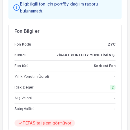
Bilgi: İlgili fon için portföy dağılım raporu
bulunamadı.
Fon Bilgileri
Fon Kodu
ZYC
Kurucu
ZİRAAT PORTFÖY YÖNETİMİ A.Ş.
Fon türü
Serbest Fon
Yıllık Yönetim Ücreti
-
Risk Değeri
2
Alış Valörü
-
Satış Valörü
-
TEFAS'ta işlem görmüyor