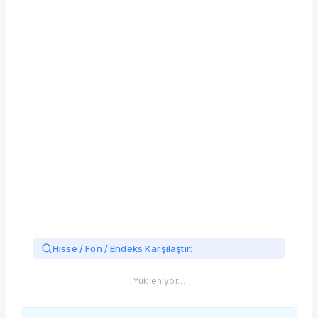
Taşınan Fonlar
Fiyat Endeks Değişimi
Hisse / Fon / Endeks Karşılaştır:
Yükleniyor…