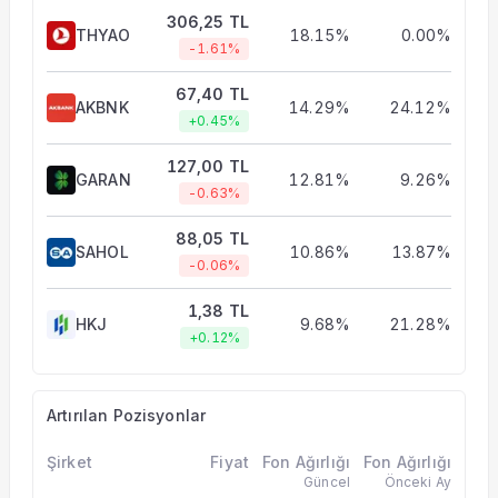
306,25 TL
THYAO
18.15%
0.00%
-1.61%
67,40 TL
AKBNK
14.29%
24.12%
+0.45%
127,00 TL
GARAN
12.81%
9.26%
-0.63%
88,05 TL
SAHOL
10.86%
13.87%
-0.06%
1,38 TL
HKJ
9.68%
21.28%
+0.12%
Artırılan Pozisyonlar
Şirket
Fiyat
Fon Ağırlığı
Fon Ağırlığı
Güncel
Önceki Ay