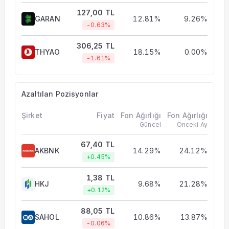
127,00 TL
GARAN
12.81%
9.26%
-0.63%
306,25 TL
THYAO
18.15%
0.00%
-1.61%
Azaltılan Pozisyonlar
Şirket
Fiyat
Fon Ağırlığı
Fon Ağırlığı
Güncel
Önceki Ay
67,40 TL
AKBNK
14.29%
24.12%
+0.45%
1,38 TL
HKJ
9.68%
21.28%
+0.12%
88,05 TL
SAHOL
10.86%
13.87%
-0.06%