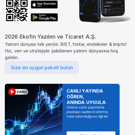
2026 Ekofin Yazılım ve Ticaret A.Ş.
Yatırım dünyası tek yerde: BIST, fonlar, endeksler & kripto!
Hız, veri ve stratejiyle şekillenen yatırım dünyasına hoş
geldin.
Size en uygun paketi bulun
CANLI YAYINDA
ÖĞREN,
ANINDA UYGULA
Online canlı yayınlarla
piyasayı sadece izleme,
nasıl okunduğunu öğren.