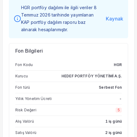
HGR portföy dağılımı ile ilgili veriler 8
Temmuz 2026 tarihinde yayımlanan
Kaynak
KAP portföy dağılım raporu baz
alınarak hesaplanmıştır.
Fon Bilgileri
Fon Kodu
HGR
Kurucu
HEDEF PORTFÖY YÖNETİMİ A.Ş.
Fon türü
Serbest Fon
Yıllık Yönetim Ücreti
-
Risk Değeri
5
Alış Valörü
1 iş günü
Satış Valörü
2 iş günü