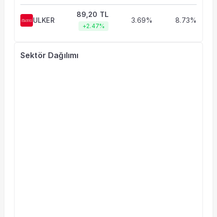
89,20 TL
ULKER
3.69%
8.73%
+2.47%
Sektör Dağılımı