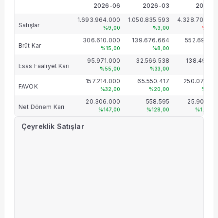
2026-06
2026-03
2025-1
1.693.964.000
1.050.835.593
4.328.708.09
Satışlar
%9,00
%3,00
%-7,0
306.610.000
139.676.664
552.696.39
Brüt Kar
%15,00
%8,00
%9,0
95.971.000
32.566.538
138.491.45
Esas Faaliyet Karı
%55,00
%33,00
%3,0
157.214.000
65.550.417
250.070.75
FAVÖK
%32,00
%20,00
%19,0
20.306.000
558.595
25.907.68
Net Dönem Karı
%147,00
%128,00
%1.187,
Çeyreklik Satışlar