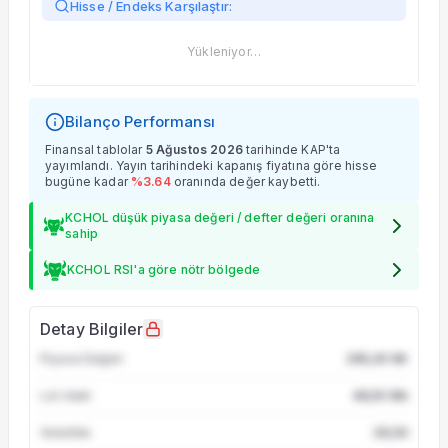
Şirket Profili
Hisse / Endeks Karşılaştır:
Yükleniyor…
Bilanço Performansı
Finansal tablolar
5 Ağustos 2026
tarihinde KAP'ta
yayımlandı. Yayın tarihindeki kapanış fiyatına göre hisse
bugüne kadar
%
3.64
oranında değer
kaybetti
.
KCHOL düşük piyasa değeri / defter değeri oranına
sahip
KCHOL RSI'a göre nötr bölgede
Detay Bilgiler
Piyasa Değeri
285,40 Mr
Lot Adet
48,50 Mn
Volatilite
28,50