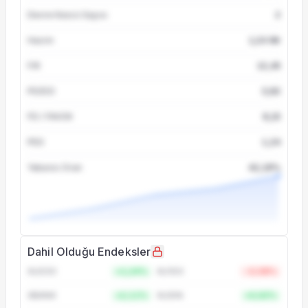
Devre Kesici Sayısı
2
Hacim
1,24 Mr
F/K
12,45
PD/DD
3,82
FD / FAVOK
8,15
PEG
1,24
Yabancı Oran
42,18%
Dahil Olduğu Endeksler
XU030
+1,24%
XU100
-0,58%
XBANK
+2,11%
XUSIN
+0,92%