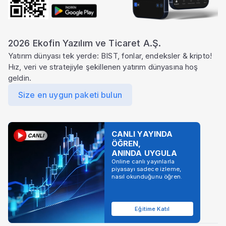
2026 Ekofin Yazılım ve Ticaret A.Ş.
Yatırım dünyası tek yerde: BIST, fonlar, endeksler & kripto!
Hız, veri ve stratejiyle şekillenen yatırım dünyasına hoş
geldin.
Size en uygun paketi bulun
CANLI YAYINDA
ÖĞREN,
ANINDA UYGULA
Online canlı yayınlarla
piyasayı sadece izleme,
nasıl okunduğunu öğren.
Eğitime Katıl