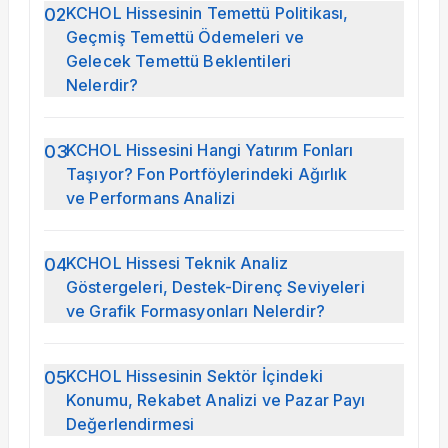
KCHOL Hissesinin Temettü Politikası,
02
Geçmiş Temettü Ödemeleri ve
Gelecek Temettü Beklentileri
Nelerdir?
KCHOL için son temettü verileri
izlenmektedir; hisse başı temettü 6,83 TL,
temettü verimi %3,60, dağıtma oranı
KCHOL Hissesini Hangi Yatırım Fonları
03
%67,00.
Taşıyor? Fon Portföylerindeki Ağırlık
ve Performans Analizi
KCHOL son fon portföy döneminde 102
fonda yer almaktadır; fonlardaki toplam
pozisyon değeri 3.693.157.289 TL.
KCHOL Hissesi Teknik Analiz
04
Portföyünde en yüksek ağırlık veren fonlar:
Göstergeleri, Destek-Direnç Seviyeleri
BRC %43,58, KOT %19,05, MJH %18,53.
ve Grafik Formasyonları Nelerdir?
KCHOL için günlük teknik görünümde
RSI(14) 52,52 (NOTR), MACD 1,26 (AL)
olarak izlenmektedir.
KCHOL Hissesinin Sektör İçindeki
05
Konumu, Rekabet Analizi ve Pazar Payı
Değerlendirmesi
KCHOL sektör içindeki konumu temel