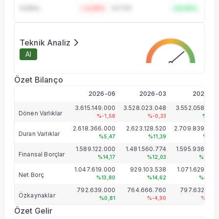
XUMAL
-1,05%
XUTEK
+0,44%
Teknik Analiz
Al
Özet Bilanço
2026-06
2026-03
2025-12
3.615.149.000
3.528.023.048
3.552.058.000
Dönen Varlıklar
%-1,58
%-0,33
%1,63
2.618.366.000
2.623.128.520
2.709.839.000
Duran Varlıklar
%5,47
%11,39
%7,16
1.589.122.000
1.481.560.774
1.595.936.000
Finansal Borçlar
%14,17
%12,03
%17,75
1.047.619.000
929.103.538
1.071.629.000
Net Borç
%13,80
%14,62
%35,21
792.639.000
764.666.760
797.632.000
Özkaynaklar
%0,81
%-4,90
%-2,11
Özet Gelir