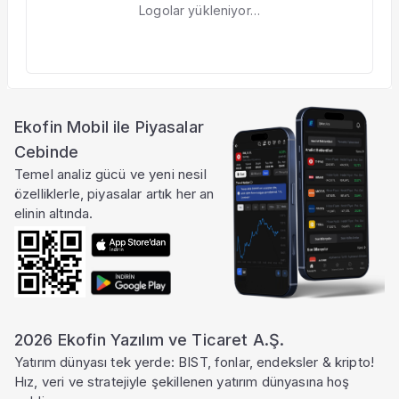
Logolar yükleniyor…
Ekofin Mobil ile Piyasalar
Cebinde
Temel analiz gücü ve yeni nesil
özelliklerle, piyasalar artık her an
elinin altında.
2026 Ekofin Yazılım ve Ticaret A.Ş.
Yatırım dünyası tek yerde: BIST, fonlar, endeksler & kripto!
Hız, veri ve stratejiyle şekillenen yatırım dünyasına hoş