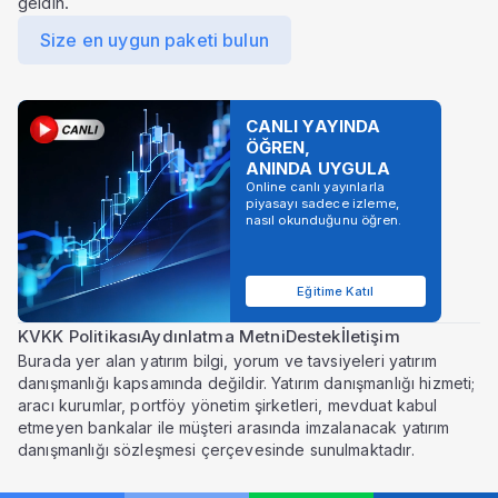
geldin.
Size en uygun paketi bulun
CANLI YAYINDA
ÖĞREN,
ANINDA UYGULA
Online canlı yayınlarla
piyasayı sadece izleme,
nasıl okunduğunu öğren.
Eğitime Katıl
KVKK Politikası
Aydınlatma Metni
Destek
İletişim
Burada yer alan yatırım bilgi, yorum ve tavsiyeleri yatırım
danışmanlığı kapsamında değildir. Yatırım danışmanlığı hizmeti;
aracı kurumlar, portföy yönetim şirketleri, mevduat kabul
etmeyen bankalar ile müşteri arasında imzalanacak yatırım
danışmanlığı sözleşmesi çerçevesinde sunulmaktadır.