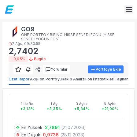
Fon Detay
GO9
Özet Rapor
ONE PORTFÖY BİRİNCİ HİSSE SENEDİ FONU (HİSSE
GO9 yatırım fonu özet raporu, getiri, risk profili ve portföy
SENEDİ YOĞUN FON)
7 Ağu, 09:30:55
Sık Sorulan Sorular
2,7402
GO9 fonu özet rapor ekranında neler var?
-0,05%
Bugün
TEFAS GO9 fonu için özet rapor sekmesinde performans, po
Fon verileri hangi kaynaktan gelir?
Yorumlar
Portföye Ekle
Fon fiyat, getiri ve portföy verileri TEFAS ve ilgili resmi k
Özet Rapor
Akış
Fon Portföyü
Rakip Analizi
Fon İstatistikleri
Taşınan Fon
GO9 fonunu diğer fonlarla karşılaştırabilir miyim?
Evet. Fon detay modülündeki rakip analizi ve performans ka
GO9
2,7402
-0,05%
Fon Detay
— İlgili Bölümler
1 Hafta
1 Ay
3 Aylık
6 Aylık
1 
Özet Rapor
+3,13%
+3,35%
+5,34%
+21,00%
+6
Akış
Fon Portföyü
Rakip Analizi
En Yüksek:
2,7891
(
21.07.2026
)
Fon İstatistikleri
En Düşük:
0,9736
(
28.12.2023
)