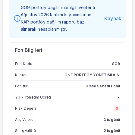
GO9 portföy dağılımı ile ilgili veriler 5
Ağustos 2026 tarihinde yayımlanan
Kaynak
KAP portföy dağılım raporu baz
alınarak hesaplanmıştır.
Fon Bilgileri
Fon Kodu
GO9
Kurucu
ONE PORTFÖY YÖNETİMİ A.Ş.
Fon türü
Hisse Senedi Fonu
Yıllık Yönetim Ücreti
-
Risk Değeri
6
Alış Valörü
1 iş günü
Satış Valörü
2 iş günü