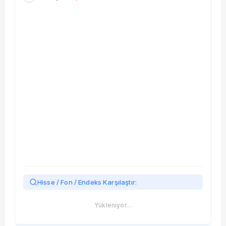
Taşınan Fonlar
Fiyat Endeks Değişimi
Hisse / Fon / Endeks Karşılaştır:
Yükleniyor…