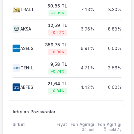
50,85 TL
TRALT
7.13%
8.30%
+2.85%
12,59 TL
AKSA
6.96%
8.88%
-0.47%
359,75 TL
ASELS
6.91%
0.00%
-0.90%
9,58 TL
GENIL
4.71%
2.56%
+0.74%
21,64 TL
AEFES
4.42%
0.00%
+0.84%
Artırılan Pozisyonlar
Şirket
Fiyat
Fon Ağırlığı
Fon Ağırlığı
Güncel
Önceki Ay