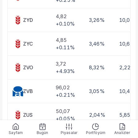
+0.25%
Taşınan Fonlar
Fiyat Endeks Değişimi
4,82
ZYD
3,26%
10,01%
+0.10%
4,85
ZYC
3,46%
10,63%
+0.11%
3,72
ZVO
8,32%
2,22%
+4.93%
96,02
ZVB
3,05%
10,46
+0.21%
50,07
ZUS
2,04%
5,85%
+0.05%
Sayfam
Bugün
Piyasalar
Portföyüm
Analizler
5,08