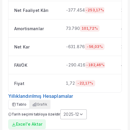
Şirket Profili
-377.454
116
Net Faaliyet Kârı
-253,17%
73.790
44.
Amortismanlar
101,72%
-631.876
101
Net Kar
-56,03%
-290.416
47.
FAVÖK
-182,46%
1,72
2,4
Fiyat
-22,17%
Yıllıklandırılmış Hesaplamalar
Tablo
Grafik
2025-12
Tarih seçimi tabloya özeldir
Excel'e Aktar