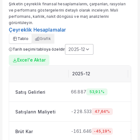
Şirketin çeyreklik finansal hesaplamalarını, çarpanları, rasyoları
Hisseyi Taşıyan Fonlar
ve performans göstergelerini detaylı olarak inceleyin. Mali
Hisse Fon Portföy Dağılımı
performans, karlılık, nakit döngüsü ve marj analizlerini
Hisse Analizi
görüntüleyin.
Hesaplamalar
Çeyreklik Hesaplamalar
Bilançolar
Tablo
Grafik
Gelir Tablosu
2025-12
Tarih seçimi tabloya özeldir
Nakit Akım Tablosu
Şirket Değerleme
Excel'e Aktar
KAP Haberleri
Faaliyet Raporları
2025-12
202
Yeni İş İlişkileri
Tarihsel Veriler
66.887
246
Satış Gelirleri
53,91%
Sektör Analizi
Sermaye Artırımları
Temettüler
-228.533
-12
Satışların Maliyeti
47,64%
Fiyat Endeks Değişimi
Grafik
-161.646
122
Brüt Kar
-45,19%
Karşılaştır