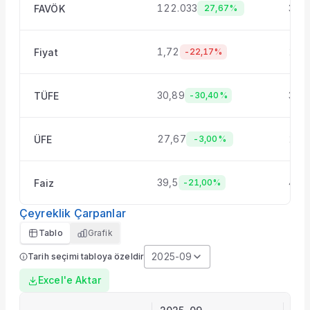
122.033
309
FAVÖK
27,67%
1,72
2,4
Fiyat
-22,17%
30,89
33,
TÜFE
-30,40%
27,67
26,
ÜFE
-3,00%
39,5
43
Faiz
-21,00%
Çeyreklik Çarpanlar
Tablo
Grafik
2025-09
Tarih seçimi tabloya özeldir
Excel'e Aktar