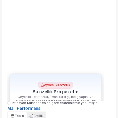
Ayrıcalıklı özellik
Bu özellik Pro pakette
Çeyreklik çarpanlar, firma karlılığı, borç yapısı ve
diğer gelişmiş hesaplama tablolarına tam erişim için
Pro paketine geçin.
çok daha fazlası
Ekofin
'de
Paketi Yükselt
Ayrıcalıklı özellik
Bu özellik Pro pakette
Çeyreklik çarpanlar, firma karlılığı, borç yapısı ve
diğer gelişmiş hesaplama tablolarına tam erişim için
Enflasyon Muhasebesine göre endeksleme yapılmıştır
Pro paketine geçin.
Mali Performans
çok daha fazlası
Ekofin
'de
Tablo
Grafik