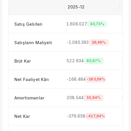
2025-12
202
1.608.027
1.5
Satış Gelirleri
40,73%
-1.085.393
-1.
Satışların Maliyeti
26,49%
522.634
572
Brüt Kar
83,67%
-168.484
102
Net Faaliyet Kârı
-263,09%
208.544
171
Amortismanlar
55,64%
-379.658
-15
Net Kar
-417,94%