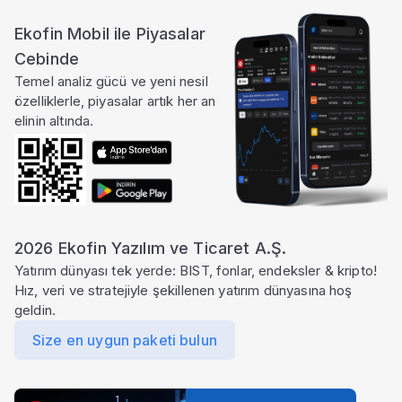
Ekofin Mobil ile Piyasalar
Ayrıcalıklı özellik
Bu özellik Pro pakette
Cebinde
Çeyreklik çarpanlar, firma karlılığı, borç yapısı ve
Temel analiz gücü ve yeni nesil
diğer gelişmiş hesaplama tablolarına tam erişim için
özelliklerle, piyasalar artık her an
Pro paketine geçin.
elinin altında.
çok daha fazlası
Ekofin
'de
Paketi Yükselt
2026 Ekofin Yazılım ve Ticaret A.Ş.
Yatırım dünyası tek yerde: BIST, fonlar, endeksler & kripto!
Hız, veri ve stratejiyle şekillenen yatırım dünyasına hoş
geldin.
Size en uygun paketi bulun