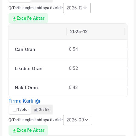
Paketi Yükselt
2025-12
Tarih seçimi tabloya özeldir
Excel'e Aktar
2025-12
202
0.54
0.18
Cari Oran
0.52
0.15
Likidite Oran
0.43
0.0
Nakit Oran
Firma Karlılığı
Tablo
Grafik
2025-09
Tarih seçimi tabloya özeldir
Excel'e Aktar