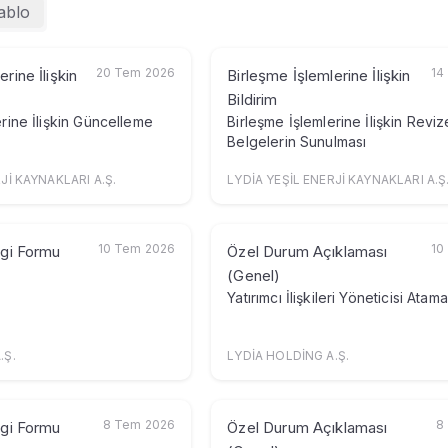
ablo
nlar
Dağılımı
20 Tem 2026
14
rine İlişkin
Birleşme İşlemlerine İlişkin
Bildirim
erine İlişkin Güncelleme
Birleşme İşlemlerine İlişkin Reviz
Belgelerin Sunulması
u
Jİ KAYNAKLARI A.Ş.
LYDİA YEŞİL ENERJİ KAYNAKLARI A.Ş
10 Tem 2026
10
lgi Formu
Özel Durum Açıklaması
(Genel)
Yatırımcı İlişkileri Yöneticisi Atama
ı
.Ş.
LYDİA HOLDİNG A.Ş.
imi
8 Tem 2026
8
lgi Formu
Özel Durum Açıklaması