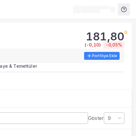
181,80
G
(
-0,10
)
-0,05%
Portföye Ekle
erileri, tablolar ve analiz araçları sunulur.
aye & Temettüler
stekleyen veri ve göstergeleri bir arada sunar.
li açıklama dönemlerinde güncellenir.
Göster