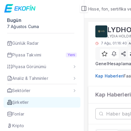
Hisse, fon, sertifika 
Bugün
Şirket Detay
7 Ağustos Cuma
LYDH
KAP Haberleri
LYDIA HOLDI
LYDHO KAP bildirim
Günlük Radar
7 Ağu, 01:16:40
A
Sık Sorulan Sorul
LYDHO kap haberler
Piyasa Takvimi
Yeni
Ekofin LYDHO şirket
Genel
Hesaplama
Piyasa Görünümü
LYDHO hissesi için
KAP Haberleri, LYDH
Kap Haberleri
Faa
Analiz & Tahminler
Veriler ne sıklıkla 
Fiyat ve piyasa veri
Sektörler
LYDHO
Kap Haberleri
Şirket Detay
— İlgi
LYDIA HOLDIN
Özet Rapor
Şirketler
Şirket Rapor
Fonlar
Aracı Kurum Tahmi
Özet Bilanço
Kripto
Teknikler