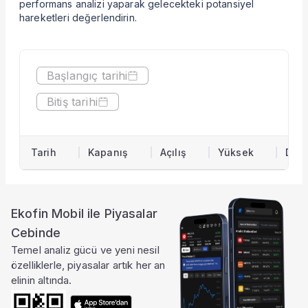
performans analizi yaparak gelecekteki potansiyel
Hisseyi Taşıyan Fonlar
hareketleri değerlendirin.
Hisse Fon Portföy Dağılımı
Hisse Analizi
Hesaplamalar
Başlangıç tarihi
Bilançolar
Gelir Tablosu
Bitiş tarihi
Nakit Akım Tablosu
Şirket Değerleme
KAP Haberleri
Tarih
Kapanış
Açılış
Yüksek
Düş
Faaliyet Raporları
Yeni İş İlişkileri
Tarihsel Veriler
Sektör Analizi
Ekofin Mobil ile Piyasalar
Sermaye Artırımları
Cebinde
Temettüler
Temel analiz gücü ve yeni nesil
Fiyat Endeks Değişimi
özelliklerle, piyasalar artık her an
Grafik
elinin altında.
Karşılaştır