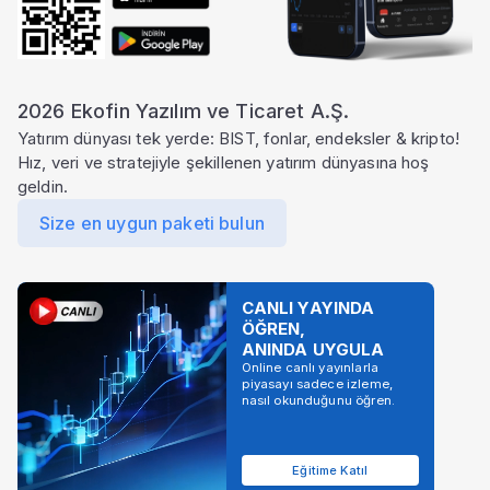
Şirket Profili
2026 Ekofin Yazılım ve Ticaret A.Ş.
Yatırım dünyası tek yerde: BIST, fonlar, endeksler & kripto!
Hız, veri ve stratejiyle şekillenen yatırım dünyasına hoş
geldin.
Size en uygun paketi bulun
CANLI YAYINDA
ÖĞREN,
ANINDA UYGULA
Online canlı yayınlarla
piyasayı sadece izleme,
nasıl okunduğunu öğren.
Eğitime Katıl