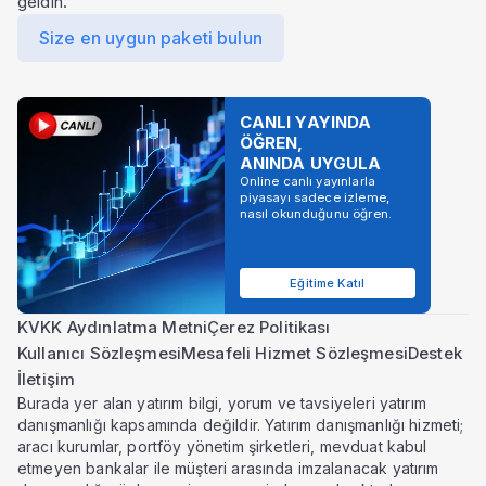
geldin.
Size en uygun paketi bulun
CANLI YAYINDA
ÖĞREN,
ANINDA UYGULA
Online canlı yayınlarla
piyasayı sadece izleme,
nasıl okunduğunu öğren.
Eğitime Katıl
KVKK Aydınlatma Metni
Çerez Politikası
Kullanıcı Sözleşmesi
Mesafeli Hizmet Sözleşmesi
Destek
İletişim
Burada yer alan yatırım bilgi, yorum ve tavsiyeleri yatırım
danışmanlığı kapsamında değildir. Yatırım danışmanlığı hizmeti;
aracı kurumlar, portföy yönetim şirketleri, mevduat kabul
etmeyen bankalar ile müşteri arasında imzalanacak yatırım