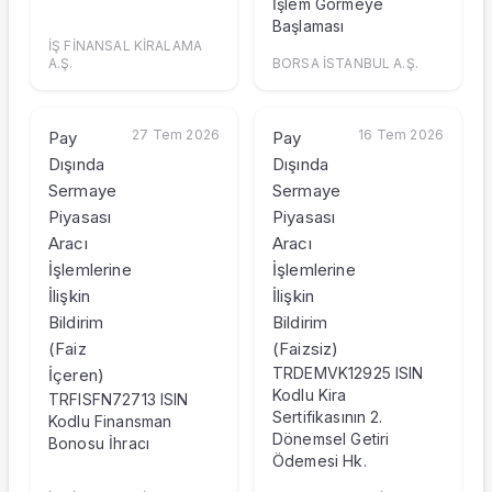
İşlem Görmeye
Başlaması
İŞ FİNANSAL KİRALAMA
A.Ş.
BORSA İSTANBUL A.Ş.
27 Tem 2026
16 Tem 2026
Pay
Pay
Dışında
Dışında
Sermaye
Sermaye
Piyasası
Piyasası
Aracı
Aracı
İşlemlerine
İşlemlerine
İlişkin
İlişkin
Bildirim
Bildirim
(Faiz
(Faizsiz)
TRDEMVK12925 ISIN
İçeren)
Kodlu Kira
TRFISFN72713 ISIN
Sertifikasının 2.
Kodlu Finansman
Dönemsel Getiri
Bonosu İhracı
Ödemesi Hk.