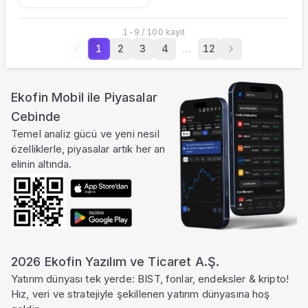
1
-
9
/
100
kayıt
1
2
3
4
…
12
Ekofin Mobil ile Piyasalar
Cebinde
Temel analiz gücü ve yeni nesil
özelliklerle, piyasalar artık her an
elinin altında.
2026 Ekofin Yazılım ve Ticaret A.Ş.
Yatırım dünyası tek yerde: BIST, fonlar, endeksler & kripto!
Hız, veri ve stratejiyle şekillenen yatırım dünyasına hoş