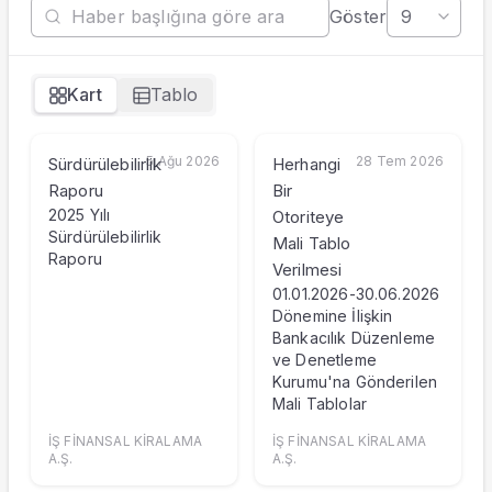
Göster
Hisseyi Taşıyan Fonlar
Hisse Fon Portföy Dağılımı
Hisse Analizi
Kart
Tablo
Hesaplamalar
Bilançolar
Gelir Tablosu
5 Ağu 2026
28 Tem 2026
Sürdürülebilirlik
Herhangi
Nakit Akım Tablosu
Raporu
Bir
Şirket Değerleme
2025 Yılı
Otoriteye
KAP Haberleri
Sürdürülebilirlik
Mali Tablo
Faaliyet Raporları
Raporu
Verilmesi
Yeni İş İlişkileri
01.01.2026-30.06.2026
Tarihsel Veriler
Dönemine İlişkin
Sektör Analizi
Bankacılık Düzenleme
ve Denetleme
Sermaye Artırımları
Kurumu'na Gönderilen
Temettüler
Mali Tablolar
Fiyat Endeks Değişimi
Grafik
İŞ FİNANSAL KİRALAMA
İŞ FİNANSAL KİRALAMA
A.Ş.
A.Ş.
Karşılaştır