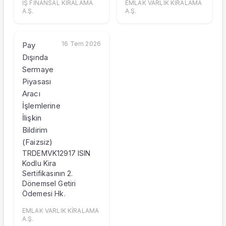
İŞ FİNANSAL KİRALAMA
EMLAK VARLIK KİRALAMA
A.Ş.
A.Ş.
16 Tem 2026
Pay
Dışında
Sermaye
Piyasası
Aracı
İşlemlerine
İlişkin
Bildirim
(Faizsiz)
TRDEMVK12917 ISIN
Kodlu Kira
Sertifikasının 2.
Dönemsel Getiri
Ödemesi Hk.
EMLAK VARLIK KİRALAMA
A.Ş.