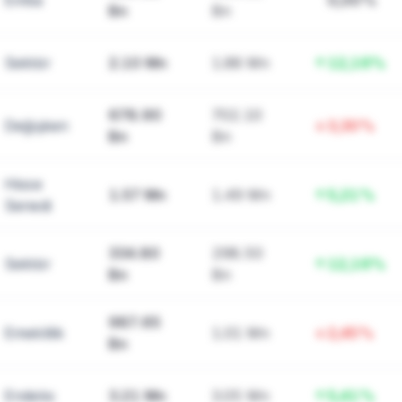
Emtia
0,00%
Bn
Bn
Sektör
2.10 Mn
1.88 Mn
12,16%
678.90
702.10
Değişken
3,30%
Bn
Bn
Hisse
1.57 Mn
1.49 Mn
5,21%
Senedi
334.80
298.50
Sektör
12,16%
Bn
Bn
987.65
Emeklilik
1.01 Mn
2,45%
Bn
Endeks
3.21 Mn
3.05 Mn
5,41%