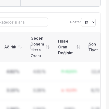
Göster
Sayfa başına satır
Geçen
Hisse
Dönem
Son
Ağırlık
Oranı
Hisse
Fiyat
Değişimi
Oranı
4.82%
4.61%
12,45
+0,21%
3.15%
3.28%
8,72
-0,13%
0,00%