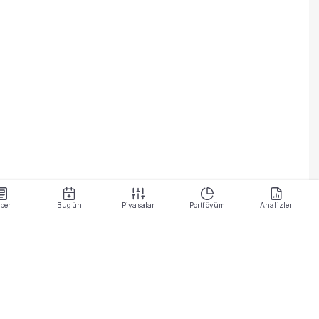
ber
Bugün
Piyasalar
Portföyüm
Analizler