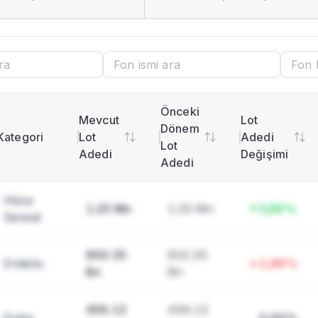
nlar
Dağılımı
i ara
Önceki
u
Mevcut
Lot
Dönem
Kategori
Lot
Adedi
Lot
Adedi
Değişimi
Adedi
Hisse
1.25 Mn
1.20 Mn
3,95%
Senedi
ı
892.35
910.20
Endeks
1,96%
imi
Bn
Bn
456.12
456.12