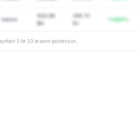
512.30
488.70
Katılım
4,83%
Bn
Bn
ıttan 1 ile 10 arasını gösteriyor.
Ayrıcalıklı özellik
zellik Pro pakette
ıyan fonların lot, ağırlık ve
ğişim verilerine tam erişim
 uygun pakete geçin.
daha fazlası
Ekofin
'de