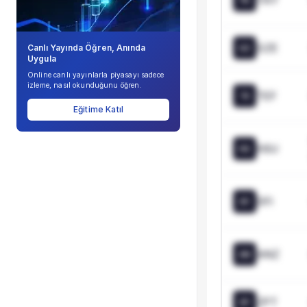
YAY
Şirket Profili
GZE
Canlı Yayında Öğren, Anında
GZ
Uygula
Online canlı yayınlarla piyasayı sadece
izleme, nasıl okunduğunu öğren.
TEF
TE
Eğitime Katıl
HSU
HS
DFI
DF
ANZ
AN
ZPT
ZP