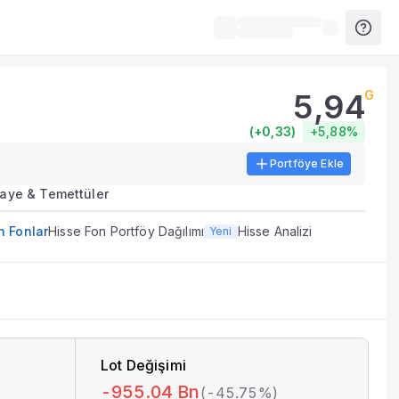
5,94
G
ları.
(
+0,33
)
+5,88%
Portföye Ekle
el BIST verileri, tablolar ve analiz araçları sunulur.
aye & Temettüler
ecini destekleyen veri ve göstergeleri bir arada sunar.
n Fonlar
Hisse Fon Portföy Dağılımı
Hisse Analizi
Yeni
li açıklama dönemlerinde güncellenir.
Lot Değişimi
-955.04 Bn
(
-45.75%
)