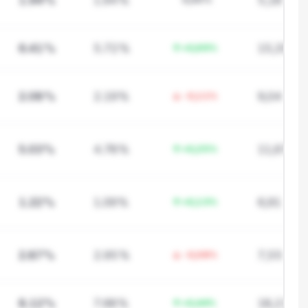
1.94%
1.94%
5,18
6.41%
5.72%
15,33
+0,69%
2.08%
2.19%
9,04
-0,11%
5.03%
4.78%
11,67
+0,25%
1.22%
1.09%
6,91
+0,13%
2.87%
2.95%
7,55
-0,08%
8.12%
7.68%
18,22
+0,44%