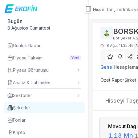
Hisse, fon, sertifika 
Bugün
Şirket Detay
8 Ağustos Cumartesi
BORS
Hisseyi Taşıyan Fo
Bor Şeker A.Ş
BORSK hissesini po
Günlük Radar
8 Ağu, 11:35:49
A
Sık Sorulan Sorul
BORSK hisseyi taşıy
Piyasa Takvimi
Yeni
Ekofin BORSK şirket
Genel
Hesaplama
Piyasa Görünümü
BORSK hissesi için 
Hisseyi Taşıyan Fon
Özet Rapor
Şirket
Analiz & Tahminler
Veriler ne sıklıkla 
Fiyat ve piyasa veri
Sektörler
BORSK
Hisseyi Taşı
Şirket Detay
— İlgi
Bor Şeker A.Ş.
Özet Rapor
Şirketler
Şirket Rapor
Fonlar
Aracı Kurum Tahmi
Mevcut Dağı
Özet Bilanço
Kripto
1.13 Mn
(
Teknikler