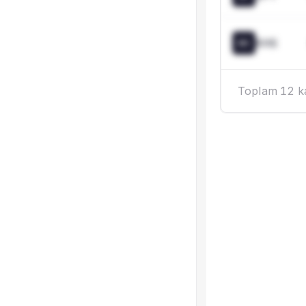
KHS
KH
Toplam 12 kay
Bu ö
Hisseyi taş
dönemsel de
için
çok 