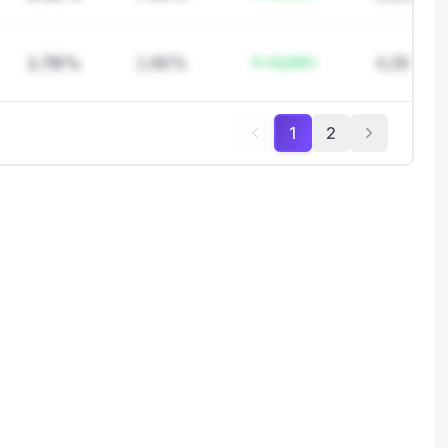
1.76%
1.68%
4,39
+0,08%
1
2