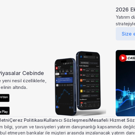
2026 Ek
rıcalıklı özellik
Yatırım d
stratejiy
lik Pro pakette
Size 
eni iş ilişkilerini, hacim
destekli analizleri görmek
o paketine geçin.
ni
Yıllık satış, piyasa
 Piyasalar Cebinde
değeri ve gelir
yeni nesil özelliklerle,
etkisini özet
elinin altında.
kartlarla takip
edin.
a fazlası
Ekofin
'de
eti Yükselt
etni
Çerez Politikası
Kullanıcı Sözleşmesi
Mesafeli Hizmet Sö
m bilgi, yorum ve tavsiyeleri yatırım danışmanlığı kapsamında değildi
abul etmeyen bankalar ile müşteri arasında imzalanacak yatırım dan