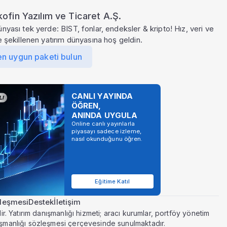
ofin Yazılım ve Ticaret A.Ş.
ünyası tek yerde: BIST, fonlar, endeksler & kripto! Hız, veri ve
le şekillenen yatırım dünyasına hoş geldin.
en uygun paketi bulun
CANLI YAYINDA
ÖĞREN,
ANINDA UYGULA
Online canlı yayınlarla
piyasayı sadece izleme,
nasıl okunduğunu öğren.
Eğitime Katıl
zleşmesi
Destek
İletişim
r. Yatırım danışmanlığı hizmeti; aracı kurumlar, portföy yönetim
ışmanlığı sözleşmesi çerçevesinde sunulmaktadır.