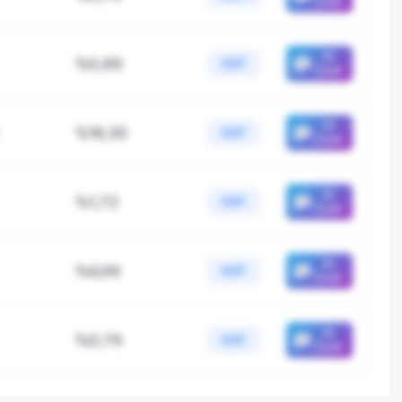
Özeti
AI
%0,89
KAP
Özeti
AI
%16,30
KAP
Özeti
AI
%1,72
KAP
Özeti
AI
%4,66
KAP
Özeti
AI
%0,79
KAP
Özeti