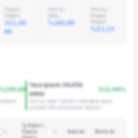
Piyasa
Yeni İş /
Yeni İş /
Değeri
Satış
Piyasa
Değeri
311,38
%165,69
%21,23
Mr
Yeni işlerin FAVÖK
%165,69
510,44%
etkisi
 anlamlı
Yeni iş tutarı kârlılık metriğine göre
yüksek etki potansiyeli taşıyor.
İş İlişkisi /
Piyasa
Kaynak
Ekofin AI
Değeri