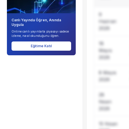
Şirket Profili
9
Canlı Yayında Öğren, Anında
Haziran
Uygula
2026
Online canlı yayınlarla piyasayı sadece
izleme, nasıl okunduğunu öğren.
18
Eğitime Katıl
Mayıs
2026
8 Mayıs
2026
28
Nisan
2026
15 Nisan