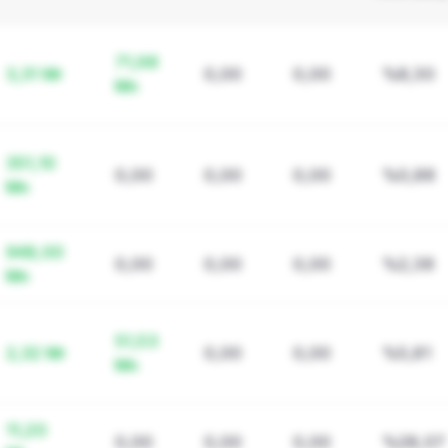
71,98
3,31 Mr
0,00
0,00
%8,30
Mn
351,10
0,00
0,00
0,00
%0,88
Mn
948,00
0,00
0,00
0,00
%2,38
Mn
51,53
2,32 Mr
0,00
0,00
%5,81
Mn
11,20
0,00
0,00
0,00
%28,07