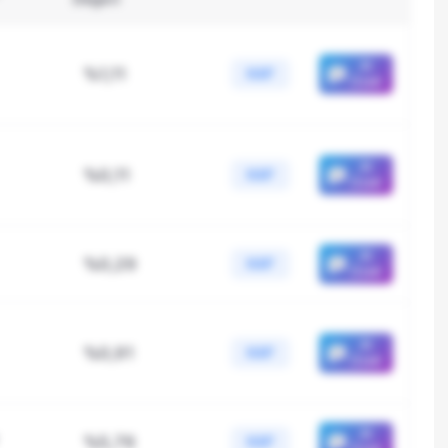
AI
%1,11
KAP
Özeti
AI
%0,11
KAP
Özeti
AI
%0,29
KAP
Özeti
AI
%0,91
KAP
Özeti
AI
%5,76
KAP