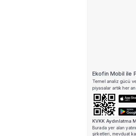
Ay
Bu özel
Şirketlerin y
etkisini ve AI 
için Pr
Yeni iş ilişkileri
Ekofin Mobil ile
para birimi ve
Temel analiz gücü ve 
oran bazında
piyasalar artık her an 
tablo halinde
inceleyin.
çok dah
Pak
KVKK Aydınlatma M
Burada yer alan yatırı
şirketleri, mevduat k