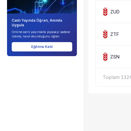
ZUD
Canlı Yayında Öğren, Anında
Uygula
Online canlı yayınlarla piyasayı sadece
ZTF
izleme, nasıl okunduğunu öğren.
Eğitime Katıl
ZSN
Toplam 1326 