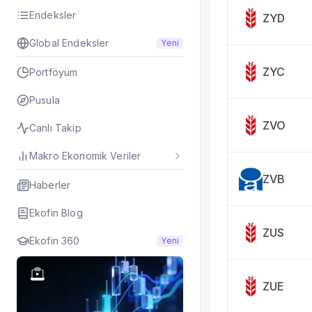
Taşınan Fonlar
Endeksler
ZYD
Fiyat Endeks Değiş
Global Endeksler
Yeni
ZYC
Portföyüm
Pusula
ZVO
Canlı Takip
Makro Ekonomik Veriler
ZVB
Haberler
Ekofin Blog
ZUS
Ekofin 360
Yeni
ZUE