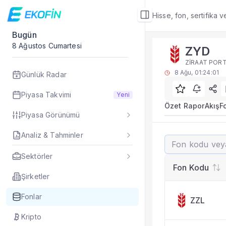
Hisse, fon, sertifika 
Bugün
Fon Detay
8 Ağustos Cumartesi
ZYD
Rakip Analizi
ZİRAAT PORT
ZYD benzer kategori
8 Ağu, 01:24:01
Günlük Radar
Sık Sorulan Sorul
ZYD fonu rakip ana
Piyasa Takvimi
Yeni
TEFAS ZYD fonu için
Özet Rapor
Akış
F
Piyasa Görünümü
Fon verileri hangi 
Fon fiyat, getiri ve
Analiz & Tahminler
ZYD
ZYD fonunu diğer fo
ZİRAAT PORTF
Evet. Fon detay mod
Sektörler
Fon Detay
— İlgili
Fon Kodu
Özet Rapor
Şirketler
Akış
Fonlar
ZZL
Fon Portföyü
Rakip Analizi
Kripto
Fon İstatistikleri