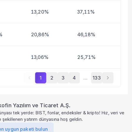
13,20%
37,11%
%
20,86%
46,18%
13,06%
25,71%
1
2
3
4
…
133
ofin Yazılım ve Ticaret A.Ş.
ünyası tek yerde: BIST, fonlar, endeksler & kripto! Hız, veri ve
le şekillenen yatırım dünyasına hoş geldin.
en uygun paketi bulun