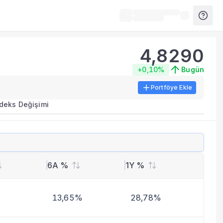
4,8290
+0,10%
Bugün
Portföye Ekle
ırma metrikleri listelenir.
ndeks Değişimi
erinde birleştirilir.
yla benzer fonları inceleyebilirsiniz.
6A %
1Y %
13,65%
28,78%