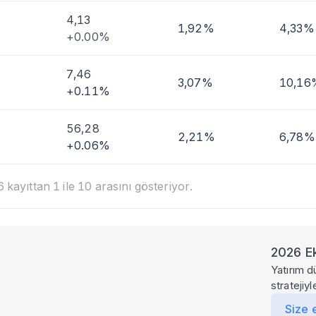
4,13
1,92%
4,33%
+0.00%
7,46
3,07%
10,16
+0.11%
56,28
2,21%
6,78%
+0.06%
kayıttan 1 ile 10 arasını gösteriyor.
2026 Ek
Yatırım d
stratejiy
Size 