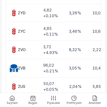
Taşınan Fonlar
Fiyat Endeks Değişimi
4,82
ZYD
3,26%
10,01%
+0.10%
4,85
ZYC
3,46%
10,63%
+0.11%
3,72
ZVO
8,32%
2,22%
+4.93%
96,02
ZVB
3,05%
10,46
+0.21%
50,07
ZUS
2,04%
5,85%
+0.05%
5,08
Sayfam
Bugün
Piyasalar
Portföyüm
Analizler
ZUE
3,00%
8,93%