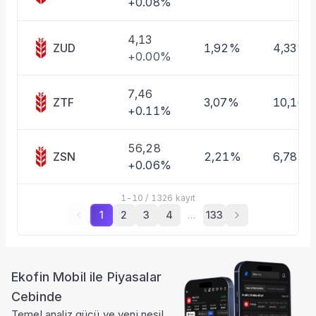
+0.08%
4,13
ZUD
1,92%
4,33%
+0.00%
7,46
ZTF
3,07%
10,16%
+0.11%
56,28
ZSN
2,21%
6,78%
+0.06%
1
-
10
/
1326
kayıt
1
2
3
4
…
133
Ekofin Mobil ile Piyasalar
Cebinde
Temel analiz gücü ve yeni nesil