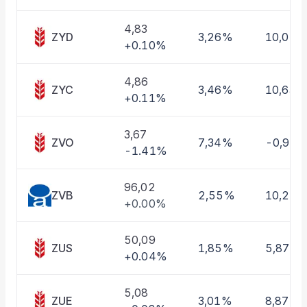
Taşınan Fonlar
Fiyat Endeks Değişimi
4,83
ZYD
3,26%
10,01%
+0.10%
4,86
ZYC
3,46%
10,63%
+0.11%
3,67
ZVO
7,34%
-0,97
-1.41%
96,02
ZVB
2,55%
10,22
+0.00%
50,09
ZUS
1,85%
5,87%
+0.04%
5,08
ZUE
3,01%
8,87%