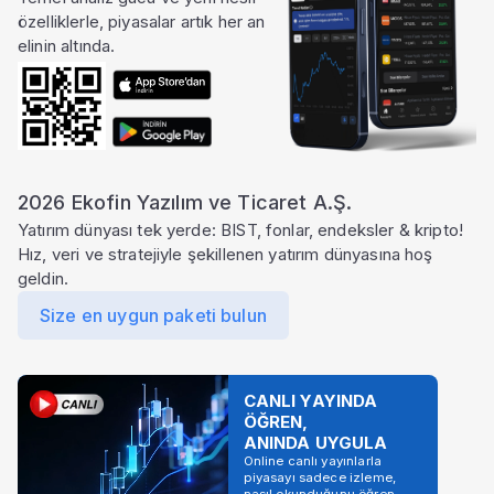
özelliklerle, piyasalar artık her an
elinin altında.
2026 Ekofin Yazılım ve Ticaret A.Ş.
Yatırım dünyası tek yerde: BIST, fonlar, endeksler & kripto!
Hız, veri ve stratejiyle şekillenen yatırım dünyasına hoş
geldin.
Size en uygun paketi bulun
CANLI YAYINDA
ÖĞREN,
ANINDA UYGULA
Online canlı yayınlarla
piyasayı sadece izleme,