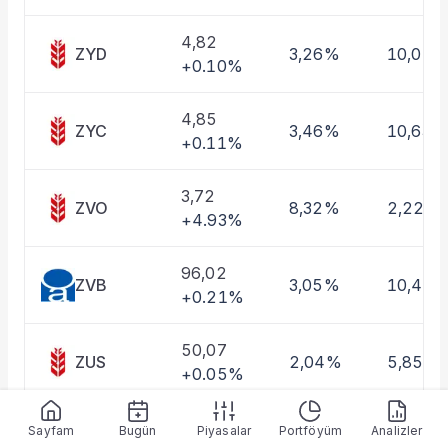
Taşınan Fonlar
Fiyat Endeks Değişimi
4,82
ZYD
3,26%
10,01%
+0.10%
4,85
ZYC
3,46%
10,63%
+0.11%
3,72
ZVO
8,32%
2,22%
+4.93%
96,02
ZVB
3,05%
10,46
+0.21%
50,07
ZUS
2,04%
5,85%
+0.05%
5,08
Sayfam
Bugün
Piyasalar
Portföyüm
Analizler
ZUE
3,00%
8,93%