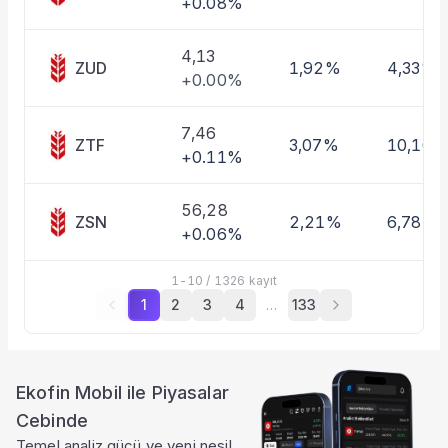
+0.08%
4,13
ZUD
1,92%
4,33%
+0.00%
7,46
ZTF
3,07%
10,16%
+0.11%
56,28
ZSN
2,21%
6,78%
+0.06%
1
-
10
/
1326
kayıt
1
2
3
4
…
133
Ekofin Mobil ile Piyasalar
Cebinde
Temel analiz gücü ve yeni nesil