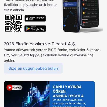
özelliklerle, piyasalar artık her an
elinin altında.
2026 Ekofin Yazılım ve Ticaret A.Ş.
Yatırım dünyası tek yerde: BIST, fonlar, endeksler & kripto!
Hız, veri ve stratejiyle şekillenen yatırım dünyasına hoş
geldin.
Size en uygun paketi bulun
CANLI YAYINDA
ÖĞREN,
ANINDA UYGULA
Online canlı yayınlarla
piyasayı sadece izleme,