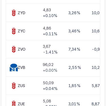
Taşınan Fonlar
Fiyat Endeks Değişimi
4,83
ZYD
3,26%
10,01%
+0.10%
4,86
ZYC
3,46%
10,63%
+0.11%
3,67
ZVO
7,34%
-0,97
-1.41%
96,02
ZVB
2,55%
10,22
+0.00%
50,09
ZUS
1,85%
5,87%
+0.04%
5,08
ZUE
3,01%
8,87%