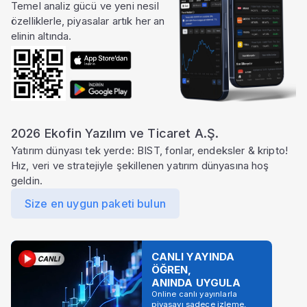
Temel analiz gücü ve yeni nesil
özelliklerle, piyasalar artık her an
elinin altında.
2026 Ekofin Yazılım ve Ticaret A.Ş.
Yatırım dünyası tek yerde: BIST, fonlar, endeksler & kripto!
Hız, veri ve stratejiyle şekillenen yatırım dünyasına hoş
geldin.
Size en uygun paketi bulun
CANLI YAYINDA
ÖĞREN,
ANINDA UYGULA
Online canlı yayınlarla
piyasayı sadece izleme,