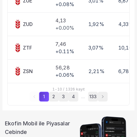
ZUE
3,01%
8,87%
+0.08%
4,13
ZUD
1,92%
4,33%
+0.00%
7,46
ZTF
3,07%
10,16%
+0.11%
56,28
ZSN
2,21%
6,78%
+0.06%
1
-
10
/
1326
kayıt
1
2
3
4
…
133
Ekofin Mobil ile Piyasalar
Cebinde