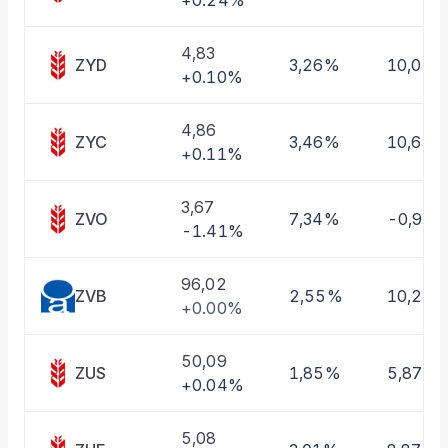
+0.24%
Taşınan Fonlar
Fiyat Endeks Değişimi
4,83
ZYD
3,26%
10,01%
+0.10%
4,86
ZYC
3,46%
10,63%
+0.11%
3,67
ZVO
7,34%
-0,97
-1.41%
96,02
ZVB
2,55%
10,22
+0.00%
50,09
ZUS
1,85%
5,87%
+0.04%
5,08