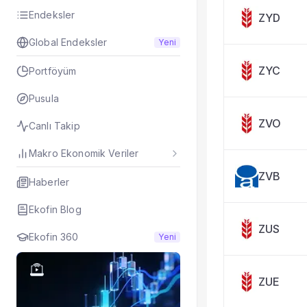
Taşınan Fonlar
Endeksler
ZYD
Fiyat Endeks Değiş
Global Endeksler
Yeni
ZYC
Portföyüm
Pusula
ZVO
Canlı Takip
Makro Ekonomik Veriler
ZVB
Haberler
Ekofin Blog
ZUS
Ekofin 360
Yeni
ZUE