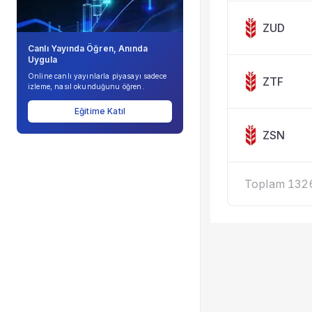
ZUD
Canlı Yayında Öğren, Anında
Uygula
Online canlı yayınlarla piyasayı sadece
ZTF
izleme, nasıl okunduğunu öğren.
Eğitime Katıl
ZSN
Toplam 1326 