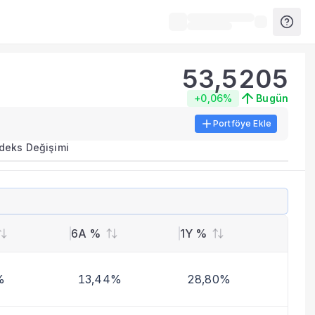
53,5205
+0,06%
Bugün
Portföye Ekle
ırma metrikleri listelenir.
ndeks Değişimi
erinde birleştirilir.
yla benzer fonları inceleyebilirsiniz.
6A %
1Y %
%
13,44%
28,80%