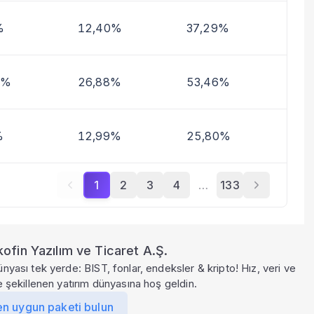
%
12,40%
37,29%
7%
26,88%
53,46%
%
12,99%
25,80%
1
2
3
4
…
133
ofin Yazılım ve Ticaret A.Ş.
ünyası tek yerde: BIST, fonlar, endeksler & kripto! Hız, veri ve
le şekillenen yatırım dünyasına hoş geldin.
en uygun paketi bulun