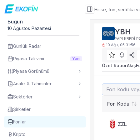
Hisse, fon, sertifika 
Bugün
Fon Detay
10 Ağustos Pazartesi
YBH
Rakip Analizi
YAPI KREDİ P
YBH benzer kategori
10 Ağu, 05:31:56
Günlük Radar
Sık Sorulan Sorul
YBH fonu rakip ana
Piyasa Takvimi
Yeni
TEFAS YBH fonu için
Özet Rapor
Akış
F
Piyasa Görünümü
Fon verileri hangi 
Fon fiyat, getiri ve
Analiz & Tahminler
YBH
YBH fonunu diğer fo
Evet. Fon detay mod
Sektörler
Fon Detay
— İlgili
Fon Kodu
Özet Rapor
Şirketler
Akış
Fonlar
ZZL
Fon Portföyü
Rakip Analizi
Kripto
Fon İstatistikleri