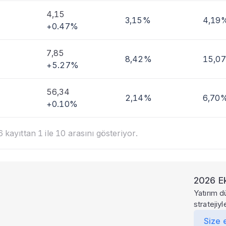
4,15
3,15%
4,19
+0.47%
7,85
8,42%
15,0
+5.27%
56,34
2,14%
6,70
+0.10%
kayıttan 1 ile 10 arasını gösteriyor.
2026 Ek
Yatırım d
stratejiy
Size 