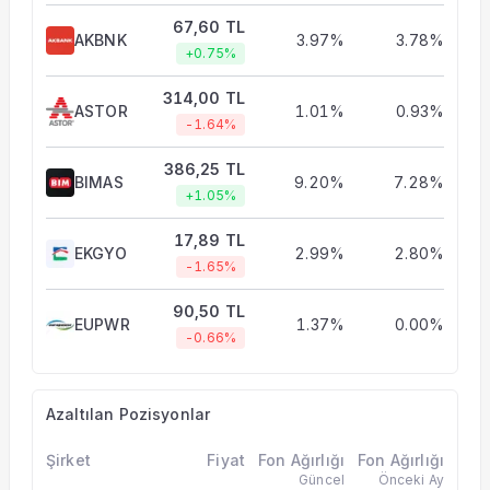
67,60 TL
AKBNK
3.97%
3.78%
+0.75%
314,00 TL
ASTOR
1.01%
0.93%
-1.64%
386,25 TL
BIMAS
9.20%
7.28%
+1.05%
17,89 TL
EKGYO
2.99%
2.80%
-1.65%
90,50 TL
EUPWR
1.37%
0.00%
-0.66%
Azaltılan Pozisyonlar
Şirket
Fiyat
Fon Ağırlığı
Fon Ağırlığı
Güncel
Önceki Ay