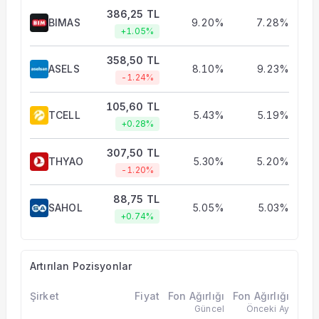
386,25 TL
BIMAS
9.20%
7.28%
+1.05%
358,50 TL
ASELS
8.10%
9.23%
-1.24%
105,60 TL
TCELL
5.43%
5.19%
+0.28%
307,50 TL
THYAO
5.30%
5.20%
-1.20%
88,75 TL
SAHOL
5.05%
5.03%
+0.74%
Artırılan Pozisyonlar
Şirket
Fiyat
Fon Ağırlığı
Fon Ağırlığı
Güncel
Önceki Ay