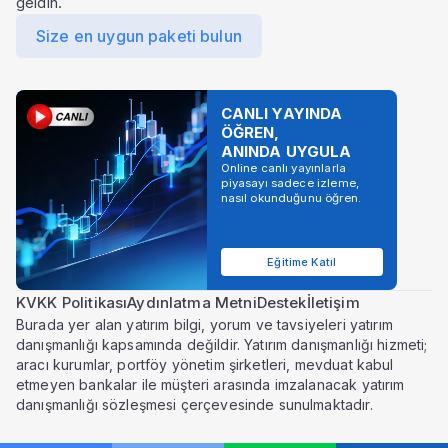
geldin.
Size en uygun paketi bulun
CANLI YAYINDA
ÖĞREN,
ANINDA UYGULA
Online canlı yayınlarla
piyasayı sadece izleme,
nasıl okunduğunu öğren.
Eğitime Katıl
KVKK Politikası
Aydınlatma Metni
Destek
İletişim
Burada yer alan yatırım bilgi, yorum ve tavsiyeleri yatırım
danışmanlığı kapsamında değildir. Yatırım danışmanlığı hizmeti;
aracı kurumlar, portföy yönetim şirketleri, mevduat kabul
etmeyen bankalar ile müşteri arasında imzalanacak yatırım
danışmanlığı sözleşmesi çerçevesinde sunulmaktadır.