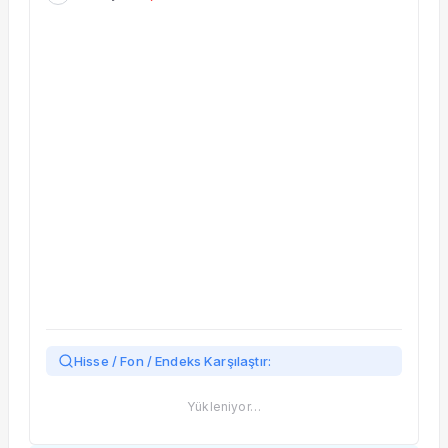
Taşınan Fonlar
Fiyat Endeks Değişimi
Hisse / Fon / Endeks Karşılaştır:
Yükleniyor…