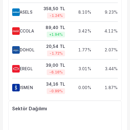
358,50 TL
ASELS
8.10%
9.23%
-1.24%
89,40 TL
CCOLA
3.42%
4.12%
+1.94%
20,54 TL
DOHOL
1.77%
2.07%
-1.72%
39,00 TL
EREGL
3.01%
3.44%
-6.16%
34,16 TL
ISMEN
0.00%
1.87%
-0.99%
Sektör Dağılımı