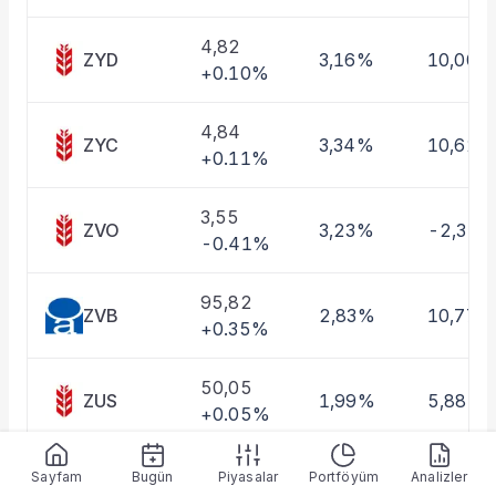
4,82
ZYD
3,16%
10,00%
+0.10%
4,84
ZYC
3,34%
10,62%
+0.11%
3,55
ZVO
3,23%
-2,34
-0.41%
95,82
ZVB
2,83%
10,77%
+0.35%
50,05
ZUS
1,99%
5,88%
+0.05%
5,06
Sayfam
Bugün
Piyasalar
Portföyüm
Analizler
ZUE
2,73%
8,64%