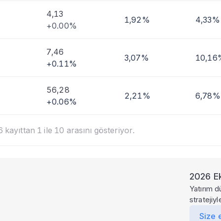
4,13
1,92%
4,33%
+0.00%
7,46
3,07%
10,16
+0.11%
56,28
2,21%
6,78%
+0.06%
kayıttan 1 ile 10 arasını gösteriyor.
2026 Ek
Yatırım d
stratejiy
Size 