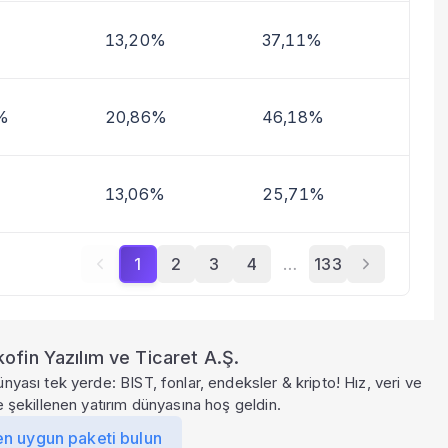
13,20%
37,11%
%
20,86%
46,18%
13,06%
25,71%
1
2
3
4
…
133
ofin Yazılım ve Ticaret A.Ş.
ünyası tek yerde: BIST, fonlar, endeksler & kripto! Hız, veri ve
le şekillenen yatırım dünyasına hoş geldin.
en uygun paketi bulun