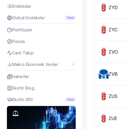
Taşınan Fonlar
Endeksler
ZYD
Fiyat Endeks Değiş
Global Endeksler
Yeni
ZYC
Portföyüm
Pusula
ZVO
Canlı Takip
Makro Ekonomik Veriler
ZVB
Haberler
Ekofin Blog
ZUS
Ekofin 360
Yeni
ZUE