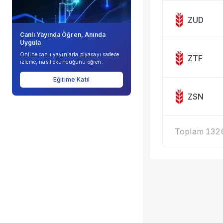
ZUD
Canlı Yayında Öğren, Anında
Uygula
Online canlı yayınlarla piyasayı sadece
ZTF
izleme, nasıl okunduğunu öğren.
Eğitime Katıl
ZSN
Toplam 1326 