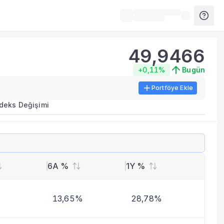
49,9466
+0,11%
Bugün
Portföye Ekle
ırma metrikleri listelenir.
ndeks Değişimi
erinde birleştirilir.
yla benzer fonları inceleyebilirsiniz.
6A %
1Y %
13,65%
28,78%