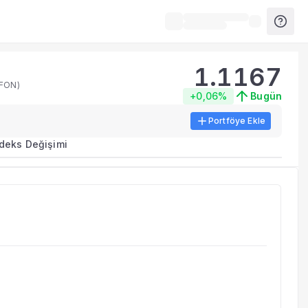
1.1167
 FON)
+0,06%
Bugün
Portföye Ekle
ma metrikleri listelenir.
ndeks Değişimi
erinde birleştirilir.
yla benzer fonları inceleyebilirsiniz.