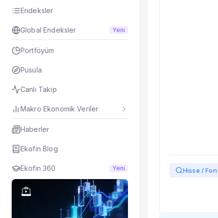
Taşınan Fonlar
Endeksler
Fiyat Endeks Değiş
Global Endeksler
Yeni
Portföyüm
Pusula
Canlı Takip
Makro Ekonomik Veriler
Haberler
Ekofin Blog
Ekofin 360
Yeni
Hisse / Fon 