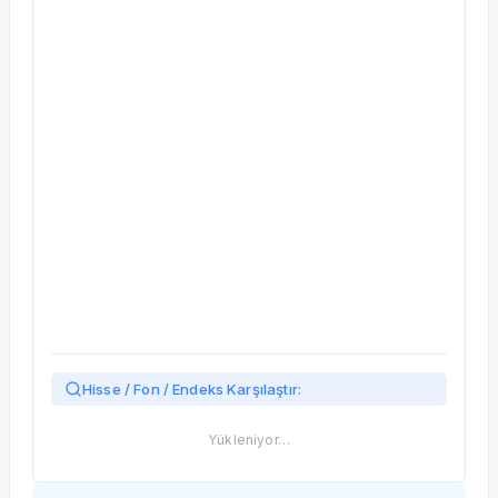
Taşınan Fonlar
Fiyat Endeks Değişimi
Hisse / Fon / Endeks Karşılaştır:
Yükleniyor…