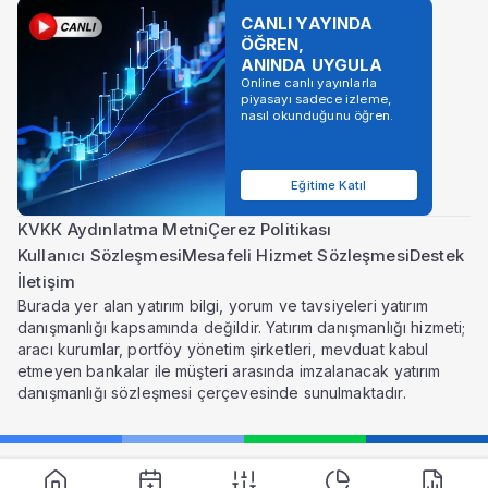
CANLI YAYINDA
ÖĞREN,
ANINDA UYGULA
Online canlı yayınlarla
piyasayı sadece izleme,
nasıl okunduğunu öğren.
Eğitime Katıl
KVKK Aydınlatma Metni
Çerez Politikası
Kullanıcı Sözleşmesi
Mesafeli Hizmet Sözleşmesi
Destek
İletişim
Burada yer alan yatırım bilgi, yorum ve tavsiyeleri yatırım
danışmanlığı kapsamında değildir. Yatırım danışmanlığı hizmeti;
aracı kurumlar, portföy yönetim şirketleri, mevduat kabul
etmeyen bankalar ile müşteri arasında imzalanacak yatırım
danışmanlığı sözleşmesi çerçevesinde sunulmaktadır.