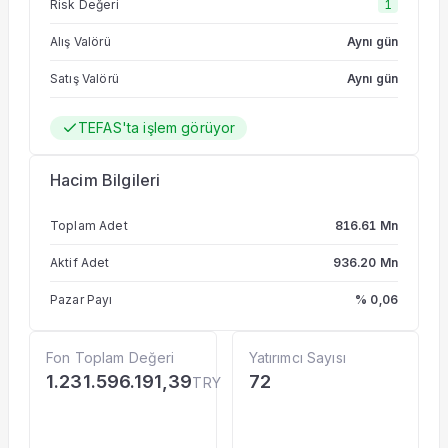
Risk Değeri
1
Alış Valörü
Aynı gün
Satış Valörü
Aynı gün
TEFAS'ta işlem görüyor
Hacim Bilgileri
Toplam Adet
816.61 Mn
Aktif Adet
936.20 Mn
Pazar Payı
% 0,06
Fon Toplam Değeri
Yatırımcı Sayısı
1.231.596.191,39
72
TRY