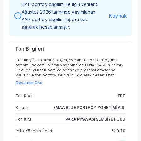
EPT portföy dağılımı ile ilgili veriler 5
Ağustos 2026 tarihinde yayımlanan
Kaynak
KAP portföy dağılım raporu baz
alınarak hesaplanmıştır.
Fon Bilgileri
Fon'un yatırım stratejisi çerçevesinde Fon portföyünün
tamamı, devamlı olarak vadesine en fazla 184 gün kalmış
likiditesi yüksek para ve sermaye piyasası araçlarına
yatırılır ve fon portföyünün günlük olarak hesaplanan
ağırlıklı ortalama vadesi 45 günü aşamaz. Fon portföyüne
Devamını Oku
vadeye kalan gün sayısı hesaplanamayan varlıklar dahil
edilmez. Fon portföyüne sadece TL cinsi varlıklar ve
işlemler dahil edilecektir. Fon portföyünde yabancı para
Fon Kodu
EPT
birimi cinsinden varlık ve altın ile diğer kıymetli madenler
ve bunlara dayalı sermaye piyasası araçları yer alamaz.
Kurucu
EMAA BLUE PORTFÖY YÖNETİMİ A.Ş.
Fon portföyünün asgari %10'u devlet iç borçlanma
senetlerinde yatırıma yönlendirilir.
Fon türü
PARA PİYASASI ŞEMSİYE FONU
Yıllık Yönetim Ücreti
% 0,70