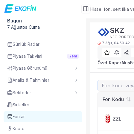
Hisse, fon, sertifika 
Bugün
Fon Detay
7 Ağustos Cuma
SKZ
Rakip Analizi
NEO PORTFÖY
SKZ benzer kategori
7 Ağu, 04:50:42
Günlük Radar
Sık Sorulan Sorul
SKZ fonu rakip ana
Piyasa Takvimi
Yeni
TEFAS SKZ fonu için
Özet Rapor
Akış
F
Piyasa Görünümü
Fon verileri hangi 
Fon fiyat, getiri ve
Analiz & Tahminler
SKZ
SKZ fonunu diğer fo
NEO PORTFÖY 
Evet. Fon detay mod
Sektörler
Fon Detay
— İlgili
Fon Kodu
Özet Rapor
Şirketler
Akış
Fonlar
ZZL
Fon Portföyü
Rakip Analizi
Kripto
Fon İstatistikleri