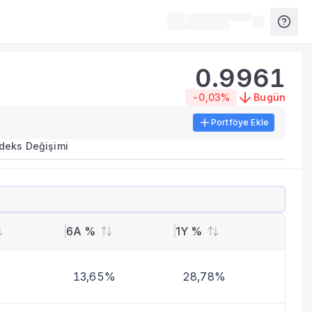
0.9961
-0,03%
Bugün
Portföye Ekle
ırma metrikleri listelenir.
ndeks Değişimi
erinde birleştirilir.
yla benzer fonları inceleyebilirsiniz.
6A %
1Y %
13,65%
28,78%