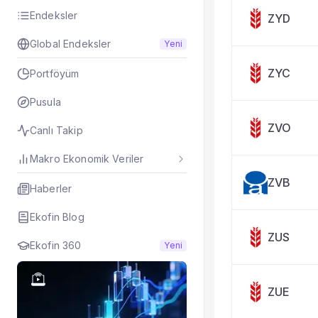
Taşınan Fonlar
Endeksler
ZYD
Fiyat Endeks Değiş
Global Endeksler
Yeni
ZYC
Portföyüm
Pusula
ZVO
Canlı Takip
Makro Ekonomik Veriler
ZVB
Haberler
Ekofin Blog
ZUS
Ekofin 360
Yeni
ZUE