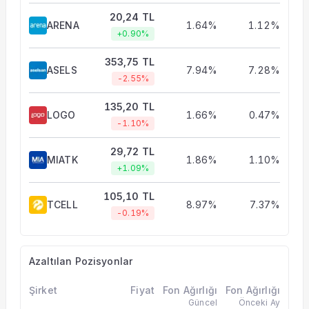
20,24 TL
ARENA
1.64%
1.12%
+0.90%
353,75 TL
ASELS
7.94%
7.28%
-2.55%
135,20 TL
LOGO
1.66%
0.47%
-1.10%
29,72 TL
MIATK
1.86%
1.10%
+1.09%
105,10 TL
TCELL
8.97%
7.37%
-0.19%
Azaltılan Pozisyonlar
Şirket
Fiyat
Fon Ağırlığı
Fon Ağırlığı
Güncel
Önceki Ay