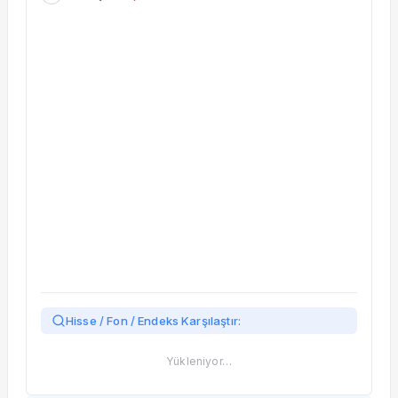
Taşınan Fonlar
Fiyat Endeks Değişimi
Hisse / Fon / Endeks Karşılaştır:
Yükleniyor…