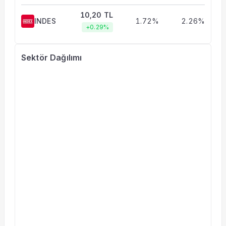
10,20 TL
INDES
1.72%
2.26%
+0.29%
Sektör Dağılımı