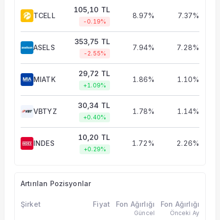
105,10 TL
TCELL
8.97%
7.37%
-0.19%
353,75 TL
ASELS
7.94%
7.28%
-2.55%
29,72 TL
MIATK
1.86%
1.10%
+1.09%
30,34 TL
VBTYZ
1.78%
1.14%
+0.40%
10,20 TL
INDES
1.72%
2.26%
+0.29%
Artırılan Pozisyonlar
Şirket
Fiyat
Fon Ağırlığı
Fon Ağırlığı
Güncel
Önceki Ay