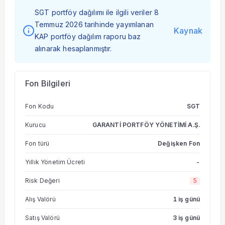
SGT portföy dağılımı ile ilgili veriler 8
Temmuz 2026 tarihinde yayımlanan
Kaynak
KAP portföy dağılım raporu baz
alınarak hesaplanmıştır.
Fon Bilgileri
Fon Kodu
SGT
Kurucu
GARANTİ PORTFÖY YÖNETİMİ A.Ş.
Fon türü
Değişken Fon
Yıllık Yönetim Ücreti
-
Risk Değeri
5
Alış Valörü
1 iş günü
Satış Valörü
3 iş günü