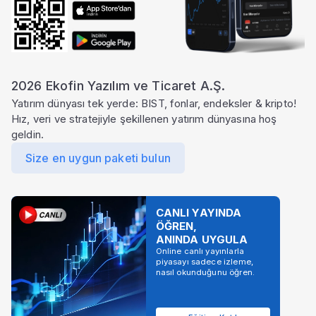
2026 Ekofin Yazılım ve Ticaret A.Ş.
Yatırım dünyası tek yerde: BIST, fonlar, endeksler & kripto!
Hız, veri ve stratejiyle şekillenen yatırım dünyasına hoş
geldin.
Size en uygun paketi bulun
CANLI YAYINDA
ÖĞREN,
ANINDA UYGULA
Online canlı yayınlarla
piyasayı sadece izleme,
nasıl okunduğunu öğren.