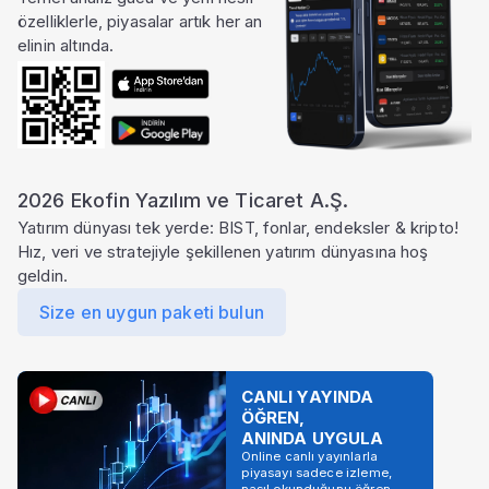
özelliklerle, piyasalar artık her an
elinin altında.
2026 Ekofin Yazılım ve Ticaret A.Ş.
Yatırım dünyası tek yerde: BIST, fonlar, endeksler & kripto!
Hız, veri ve stratejiyle şekillenen yatırım dünyasına hoş
geldin.
Size en uygun paketi bulun
CANLI YAYINDA
ÖĞREN,
ANINDA UYGULA
Online canlı yayınlarla
piyasayı sadece izleme,