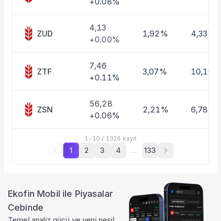
+0.08%
4,13
ZUD
1,92%
4,33%
+0.00%
7,46
ZTF
3,07%
10,16%
+0.11%
56,28
ZSN
2,21%
6,78%
+0.06%
1
-
10
/
1326
kayıt
1
2
3
4
…
133
Ekofin Mobil ile Piyasalar
Cebinde
Temel analiz gücü ve yeni nesil