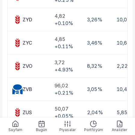
+0.25%
Taşınan Fonlar
Fiyat Endeks Değişimi
4,82
ZYD
3,26%
10,01%
+0.10%
4,85
ZYC
3,46%
10,63%
+0.11%
3,72
ZVO
8,32%
2,22%
+4.93%
96,02
ZVB
3,05%
10,46
+0.21%
50,07
ZUS
2,04%
5,85%
+0.05%
Sayfam
Bugün
Piyasalar
Portföyüm
Analizler
5,08