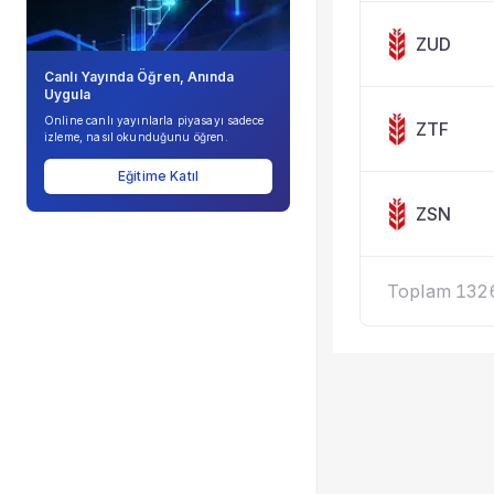
ZUD
Canlı Yayında Öğren, Anında
Uygula
Online canlı yayınlarla piyasayı sadece
ZTF
izleme, nasıl okunduğunu öğren.
Eğitime Katıl
ZSN
Toplam 1326 