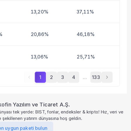
13,20%
37,11%
%
20,86%
46,18%
13,06%
25,71%
1
2
3
4
…
133
ofin Yazılım ve Ticaret A.Ş.
ünyası tek yerde: BIST, fonlar, endeksler & kripto! Hız, veri ve
le şekillenen yatırım dünyasına hoş geldin.
en uygun paketi bulun