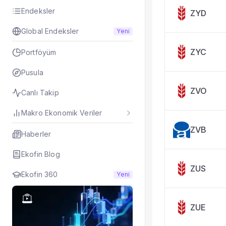
Taşınan Fonlar
Endeksler
ZYD
Fiyat Endeks Değiş
Global Endeksler
Yeni
ZYC
Portföyüm
Pusula
ZVO
Canlı Takip
Makro Ekonomik Veriler
ZVB
Haberler
Ekofin Blog
ZUS
Ekofin 360
Yeni
ZUE