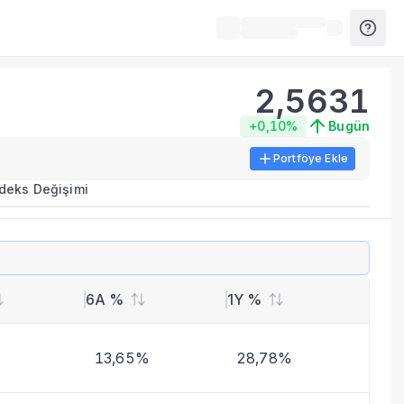
2,5631
+0,10%
Bugün
Portföye Ekle
ırma metrikleri listelenir.
ndeks Değişimi
erinde birleştirilir.
yla benzer fonları inceleyebilirsiniz.
6A %
1Y %
13,65%
28,78%