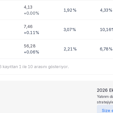
4,13
1,92%
4,33%
+0.00%
7,46
3,07%
10,16
+0.11%
56,28
2,21%
6,78%
+0.06%
kayıttan 1 ile 10 arasını gösteriyor.
2026 Ek
Yatırım d
stratejiy
Size 