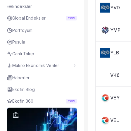
Taşınan Fonlar
Endeksler
YVD
Fiyat Endeks Değiş
Global Endeksler
Yeni
YMP
Portföyüm
Pusula
YLB
Canlı Takip
Makro Ekonomik Veriler
VK6
Haberler
Ekofin Blog
VEY
Ekofin 360
Yeni
VEL