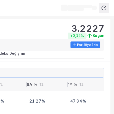
3.2227
+0,12%
Bugün
Portföye Ekle
ırma metrikleri listelenir.
ndeks Değişimi
erinde birleştirilir.
yla benzer fonları inceleyebilirsiniz.
6A %
1Y %
0%
21,27%
47,94%