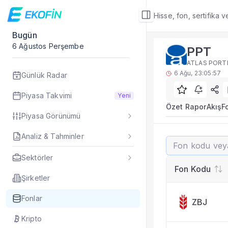
Hisse, fon, sertifika 
Bugün
Fon Detay
6 Ağustos Perşembe
PPT
Rakip Analizi
ATLAS PORTF
PPT benzer kategori
6 Ağu, 23:05:57
Günlük Radar
Sık Sorulan Sorul
PPT fonu rakip ana
Piyasa Takvimi
Yeni
TEFAS PPT fonu için
Özet Rapor
Akış
F
Piyasa Görünümü
Fon verileri hangi 
Fon fiyat, getiri ve
Analiz & Tahminler
PPT
PPT fonunu diğer fo
ATLAS PORTFÖ
Evet. Fon detay mod
Sektörler
Fon Detay
— İlgili
Fon Kodu
Özet Rapor
Şirketler
Akış
Fonlar
ZBJ
Fon Portföyü
Rakip Analizi
Kripto
Fon İstatistikleri