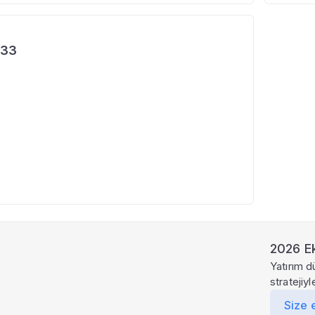
833
2026 Ek
Yatırım d
stratejiy
Size 