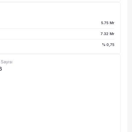
5.75 Mr
7.32 Mr
% 0,75
 Sayısı
6