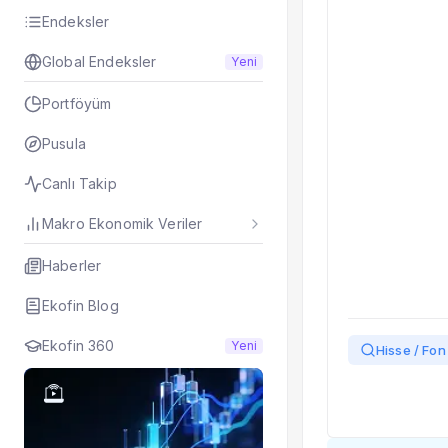
Taşınan Fonlar
Endeksler
Fiyat Endeks Değiş
Global Endeksler
Yeni
Portföyüm
Pusula
Canlı Takip
Makro Ekonomik Veriler
Haberler
Ekofin Blog
Ekofin 360
Yeni
Hisse / Fon 