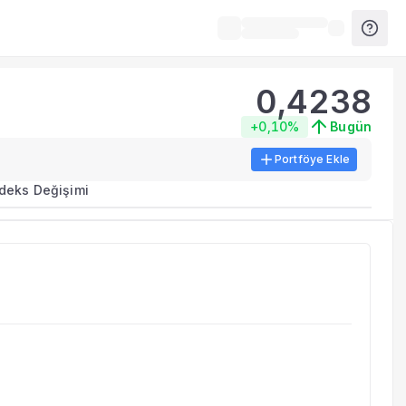
0,4238
+0,10%
Bugün
Portföye Ekle
ma metrikleri listelenir.
ndeks Değişimi
erinde birleştirilir.
yla benzer fonları inceleyebilirsiniz.