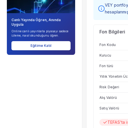
VEY portföy 
hesaplanmışt
Canlı Yayında Öğren, Anında
Uygula
Fon Bilgileri
Online canlı yayınlarla piyasayı sadece
izleme, nasıl okunduğunu öğren.
Fon Kodu
Eğitime Katıl
Kurucu
Fon türü
Yıllık Yönetim Üc
Risk Değeri
Alış Valörü
Satış Valörü
TEFAS'ta 