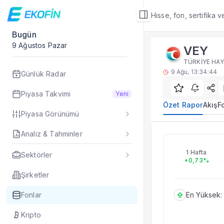
Hisse, fon, sertifika 
Bugün
Fon Detay
9 Ağustos Pazar
VEY
Özet Rapor
TÜRKİYE HAYA
VEY yatırım fonu öze
9 Ağu, 13:34:44
Günlük Radar
Sık Sorulan Sorul
VEY fonu özet rap
Piyasa Takvimi
Yeni
TEFAS VEY fonu içi
Özet Rapor
Akış
F
Piyasa Görünümü
Fon verileri hangi 
Fon fiyat, getiri ve
Analiz & Tahminler
VEY
VEY fonunu diğer fo
Evet. Fon detay mod
1 Hafta
Sektörler
+0,73%
Fon Detay
— İlgili
Özet Rapor
Şirketler
Akış
Fonlar
En Yüksek:
Fon Portföyü
Rakip Analizi
Kripto
Fon İstatistikleri