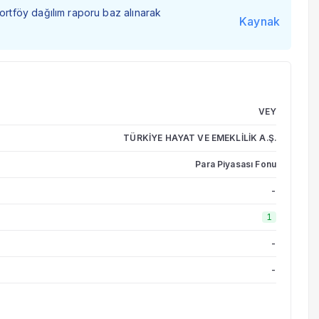
portföy dağılım raporu baz alınarak
Kaynak
VEY
TÜRKİYE HAYAT VE EMEKLİLİK A.Ş.
Para Piyasası Fonu
-
1
-
-