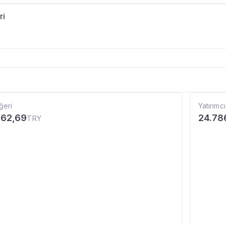
ri
ğeri
Yatırımcı
862,69
24.78
TRY