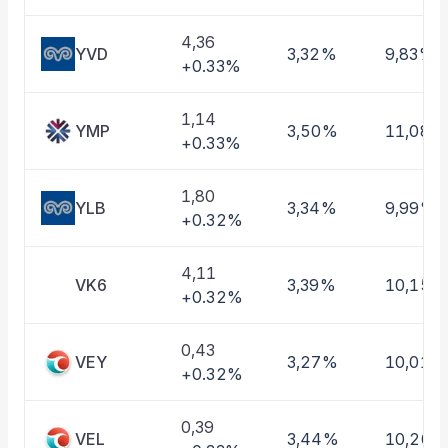
Taşınan Fonlar
Fiyat Endeks Değişimi
4,36
YVD
3,32%
9,83%
+0.33%
1,14
YMP
3,50%
11,08%
+0.33%
1,80
YLB
3,34%
9,99%
+0.32%
4,11
VK6
3,39%
10,15%
+0.32%
0,43
VEY
3,27%
10,01%
+0.32%
0,39
VEL
3,44%
10,20%