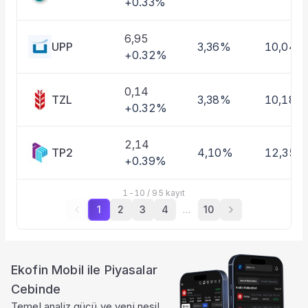
+0.33%
6,95
UPP
3,36%
10,04%
+0.32%
0,14
TZL
3,38%
10,18%
+0.32%
2,14
TP2
4,10%
12,35%
+0.39%
1
-
10
/
95
kayıt
1
2
3
4
…
10
Ekofin Mobil ile Piyasalar
Cebinde
Temel analiz gücü ve yeni nesil