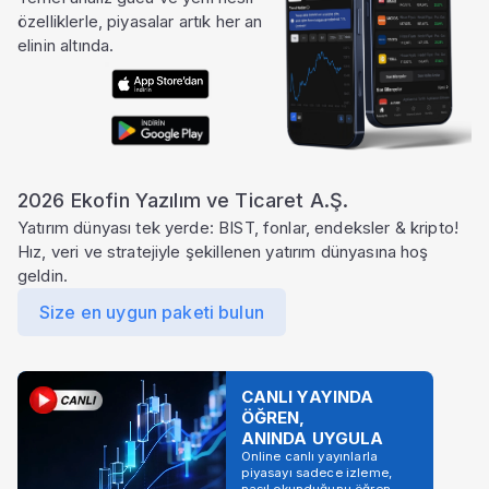
özelliklerle, piyasalar artık her an
elinin altında.
2026 Ekofin Yazılım ve Ticaret A.Ş.
Yatırım dünyası tek yerde: BIST, fonlar, endeksler & kripto!
Hız, veri ve stratejiyle şekillenen yatırım dünyasına hoş
geldin.
Size en uygun paketi bulun
CANLI YAYINDA
ÖĞREN,
ANINDA UYGULA
Online canlı yayınlarla
piyasayı sadece izleme,