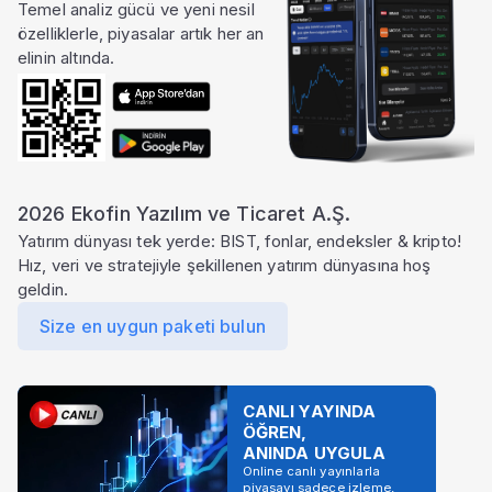
Temel analiz gücü ve yeni nesil
özelliklerle, piyasalar artık her an
elinin altında.
2026 Ekofin Yazılım ve Ticaret A.Ş.
Yatırım dünyası tek yerde: BIST, fonlar, endeksler & kripto!
Hız, veri ve stratejiyle şekillenen yatırım dünyasına hoş
geldin.
Size en uygun paketi bulun
CANLI YAYINDA
ÖĞREN,
ANINDA UYGULA
Online canlı yayınlarla
piyasayı sadece izleme,