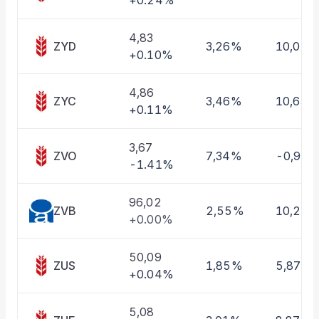
+0.24%
Taşınan Fonlar
Fiyat Endeks Değişimi
4,83
ZYD
3,26%
10,01%
+0.10%
4,86
ZYC
3,46%
10,63%
+0.11%
3,67
ZVO
7,34%
-0,97
-1.41%
96,02
ZVB
2,55%
10,22
+0.00%
50,09
ZUS
1,85%
5,87%
+0.04%
5,08