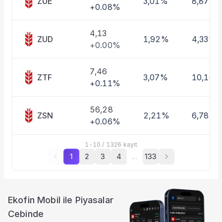
ZUE
3,01%
8,87%
+0.08%
4,13
ZUD
1,92%
4,33%
+0.00%
7,46
ZTF
3,07%
10,16%
+0.11%
56,28
ZSN
2,21%
6,78%
+0.06%
1
-
10
/
1326
kayıt
1
2
3
4
…
133
Ekofin Mobil ile Piyasalar
Cebinde