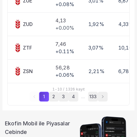
ZUE
3,01%
8,87%
+0.08%
4,13
ZUD
1,92%
4,33%
+0.00%
7,46
ZTF
3,07%
10,16%
+0.11%
56,28
ZSN
2,21%
6,78%
+0.06%
1
-
10
/
1326
kayıt
1
2
3
4
…
133
Ekofin Mobil ile Piyasalar
Cebinde