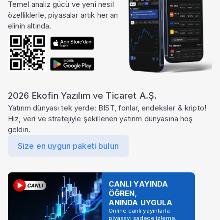
Temel analiz gücü ve yeni nesil
özelliklerle, piyasalar artık her an
elinin altında.
2026 Ekofin Yazılım ve Ticaret A.Ş.
Yatırım dünyası tek yerde: BIST, fonlar, endeksler & kripto!
Hız, veri ve stratejiyle şekillenen yatırım dünyasına hoş
geldin.
Size en uygun paketi bulun
CANLI YAYINDA
ÖĞREN,
ANINDA UYGULA
Online canlı yayınlarla
piyasayı sadece izleme,