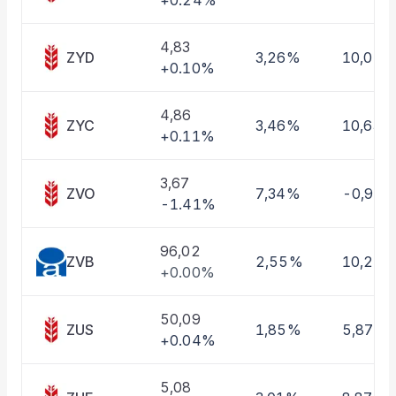
+0.24%
Taşınan Fonlar
Fiyat Endeks Değişimi
4,83
ZYD
3,26%
10,01%
+0.10%
4,86
ZYC
3,46%
10,63%
+0.11%
3,67
ZVO
7,34%
-0,97
-1.41%
96,02
ZVB
2,55%
10,22
+0.00%
50,09
ZUS
1,85%
5,87%
+0.04%
5,08