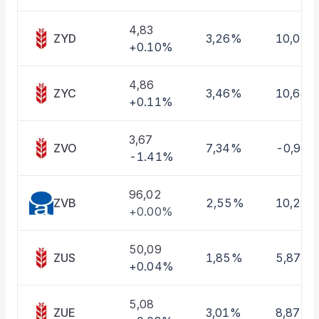
Taşınan Fonlar
Fiyat Endeks Değişimi
4,83
ZYD
3,26%
10,01%
+0.10%
4,86
ZYC
3,46%
10,63%
+0.11%
3,67
ZVO
7,34%
-0,97
-1.41%
96,02
ZVB
2,55%
10,22
+0.00%
50,09
ZUS
1,85%
5,87%
+0.04%
5,08
ZUE
3,01%
8,87%