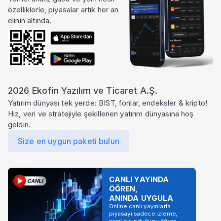
özelliklerle, piyasalar artık her an
elinin altında.
2026 Ekofin Yazılım ve Ticaret A.Ş.
Yatırım dünyası tek yerde: BIST, fonlar, endeksler & kripto!
Hız, veri ve stratejiyle şekillenen yatırım dünyasına hoş
geldin.
Size en uygun paketi bulun
CANLI YAYINDA
ÖĞREN,
ANINDA UYGULA
Online canlı yayınlarla
piyasayı sadece izleme,