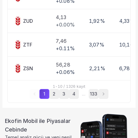
+0.08%
4,13
ZUD
1,92%
4,33%
+0.00%
7,46
ZTF
3,07%
10,16%
+0.11%
56,28
ZSN
2,21%
6,78%
+0.06%
1
-
10
/
1326
kayıt
1
2
3
4
…
133
Ekofin Mobil ile Piyasalar
Cebinde
Temel analiz gücü ve yeni nesil