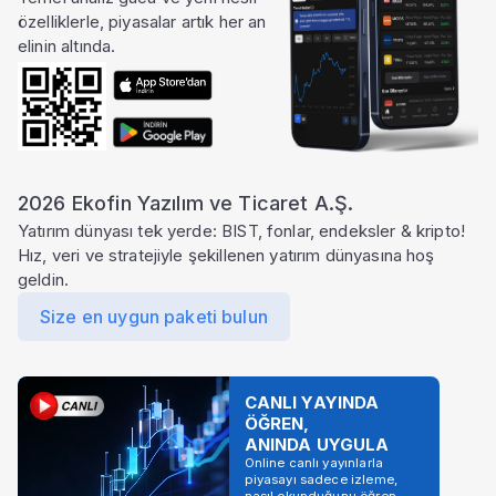
özelliklerle, piyasalar artık her an
elinin altında.
2026 Ekofin Yazılım ve Ticaret A.Ş.
Yatırım dünyası tek yerde: BIST, fonlar, endeksler & kripto!
Hız, veri ve stratejiyle şekillenen yatırım dünyasına hoş
geldin.
Size en uygun paketi bulun
CANLI YAYINDA
ÖĞREN,
ANINDA UYGULA
Online canlı yayınlarla
piyasayı sadece izleme,