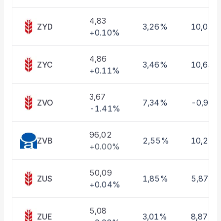
Taşınan Fonlar
Fiyat Endeks Değişimi
4,83
ZYD
3,26%
10,01%
+0.10%
4,86
ZYC
3,46%
10,63%
+0.11%
3,67
ZVO
7,34%
-0,97
-1.41%
96,02
ZVB
2,55%
10,22
+0.00%
50,09
ZUS
1,85%
5,87%
+0.04%
5,08
ZUE
3,01%
8,87%