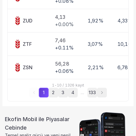
+0.08%
4,13
ZUD
1,92%
4,33%
+0.00%
7,46
ZTF
3,07%
10,16%
+0.11%
56,28
ZSN
2,21%
6,78%
+0.06%
1
-
10
/
1326
kayıt
1
2
3
4
…
133
Ekofin Mobil ile Piyasalar
Cebinde
Temel analiz gücü ve yeni nesil