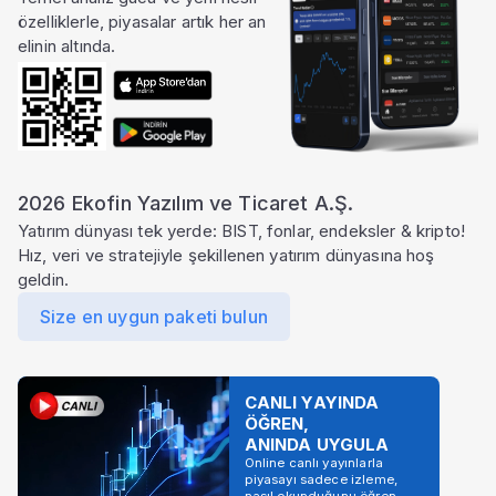
özelliklerle, piyasalar artık her an
elinin altında.
2026 Ekofin Yazılım ve Ticaret A.Ş.
Yatırım dünyası tek yerde: BIST, fonlar, endeksler & kripto!
Hız, veri ve stratejiyle şekillenen yatırım dünyasına hoş
geldin.
Size en uygun paketi bulun
CANLI YAYINDA
ÖĞREN,
ANINDA UYGULA
Online canlı yayınlarla
piyasayı sadece izleme,