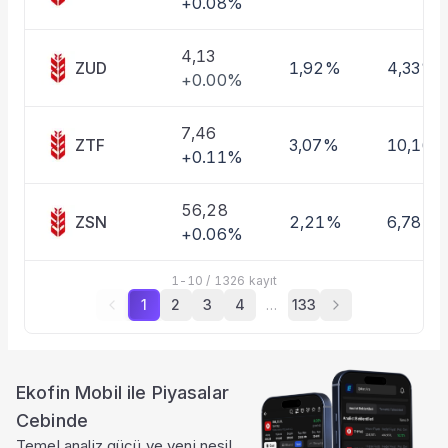
+0.08%
4,13
ZUD
1,92%
4,33%
+0.00%
7,46
ZTF
3,07%
10,16%
+0.11%
56,28
ZSN
2,21%
6,78%
+0.06%
1
-
10
/
1326
kayıt
1
2
3
4
…
133
Ekofin Mobil ile Piyasalar
Cebinde
Temel analiz gücü ve yeni nesil