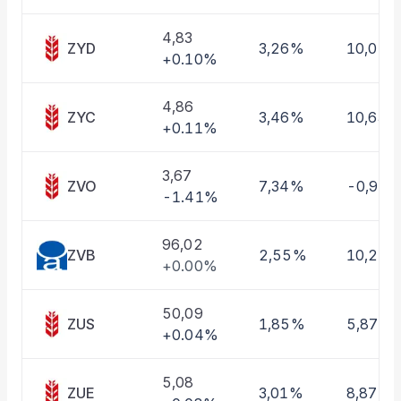
Taşınan Fonlar
Fiyat Endeks Değişimi
4,83
ZYD
3,26%
10,01%
+0.10%
4,86
ZYC
3,46%
10,63%
+0.11%
3,67
ZVO
7,34%
-0,97
-1.41%
96,02
ZVB
2,55%
10,22
+0.00%
50,09
ZUS
1,85%
5,87%
+0.04%
5,08
ZUE
3,01%
8,87%