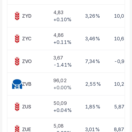
Taşınan Fonlar
Fiyat Endeks Değişimi
4,83
ZYD
3,26%
10,01%
+0.10%
4,86
ZYC
3,46%
10,63%
+0.11%
3,67
ZVO
7,34%
-0,97
-1.41%
96,02
ZVB
2,55%
10,22
+0.00%
50,09
ZUS
1,85%
5,87%
+0.04%
5,08
ZUE
3,01%
8,87%