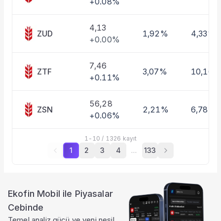
+0.08%
4,13
ZUD
1,92%
4,33%
+0.00%
7,46
ZTF
3,07%
10,16%
+0.11%
56,28
ZSN
2,21%
6,78%
+0.06%
1
-
10
/
1326
kayıt
1
2
3
4
…
133
Ekofin Mobil ile Piyasalar
Cebinde
Temel analiz gücü ve yeni nesil