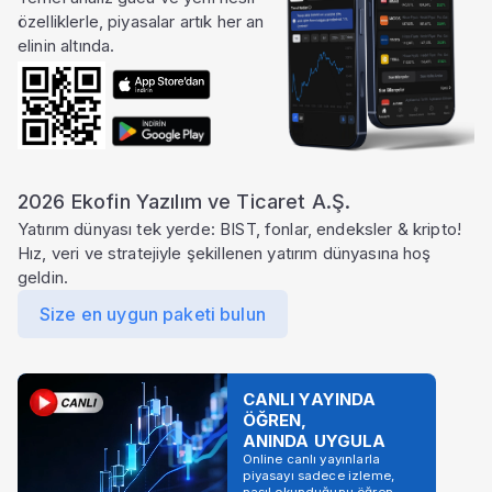
özelliklerle, piyasalar artık her an
elinin altında.
2026 Ekofin Yazılım ve Ticaret A.Ş.
Yatırım dünyası tek yerde: BIST, fonlar, endeksler & kripto!
Hız, veri ve stratejiyle şekillenen yatırım dünyasına hoş
geldin.
Size en uygun paketi bulun
CANLI YAYINDA
ÖĞREN,
ANINDA UYGULA
Online canlı yayınlarla
piyasayı sadece izleme,