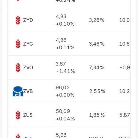
+0.24%
Taşınan Fonlar
Fiyat Endeks Değişimi
4,83
ZYD
3,26%
10,01%
+0.10%
4,86
ZYC
3,46%
10,63%
+0.11%
3,67
ZVO
7,34%
-0,97
-1.41%
96,02
ZVB
2,55%
10,22
+0.00%
50,09
ZUS
1,85%
5,87%
+0.04%
5,08