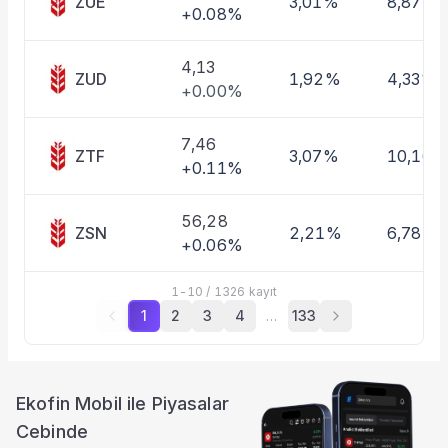
ZUE
3,01%
8,87%
+0.08%
4,13
ZUD
1,92%
4,33%
+0.00%
7,46
ZTF
3,07%
10,16%
+0.11%
56,28
ZSN
2,21%
6,78%
+0.06%
1
-
10
/
1326
kayıt
1
2
3
4
…
133
Ekofin Mobil ile Piyasalar
Cebinde