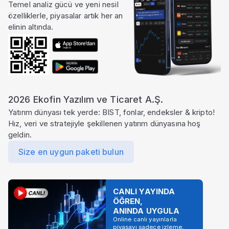
Temel analiz gücü ve yeni nesil
özelliklerle, piyasalar artık her an
elinin altında.
2026 Ekofin Yazılım ve Ticaret A.Ş.
Yatırım dünyası tek yerde: BIST, fonlar, endeksler & kripto!
Hız, veri ve stratejiyle şekillenen yatırım dünyasına hoş
geldin.
Size en uygun paketi bulun
CANLI YAYINDA
ÖĞREN,
ANINDA UYGULA
Online canlı yayınlarla
piyasayı sadece izleme,