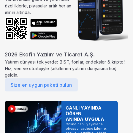
özelliklerle, piyasalar artık her an
elinin altında.
2026 Ekofin Yazılım ve Ticaret A.Ş.
Yatırım dünyası tek yerde: BIST, fonlar, endeksler & kripto!
Hız, veri ve stratejiyle şekillenen yatırım dünyasına hoş
geldin.
Size en uygun paketi bulun
CANLI YAYINDA
ÖĞREN,
ANINDA UYGULA
Online canlı yayınlarla
piyasayı sadece izleme,