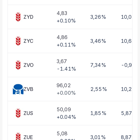
Taşınan Fonlar
Fiyat Endeks Değişimi
4,83
ZYD
3,26%
10,01%
+0.10%
4,86
ZYC
3,46%
10,63%
+0.11%
3,67
ZVO
7,34%
-0,97
-1.41%
96,02
ZVB
2,55%
10,22
+0.00%
50,09
ZUS
1,85%
5,87%
+0.04%
5,08
ZUE
3,01%
8,87%