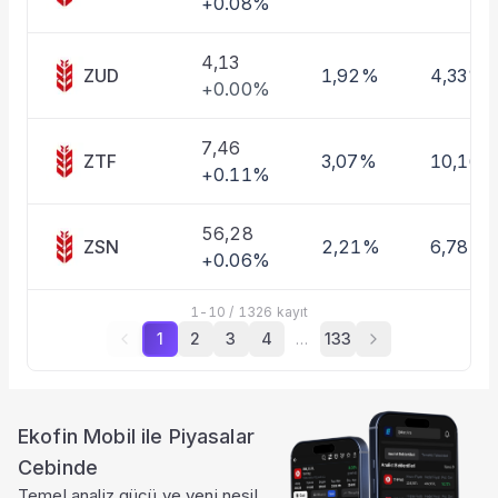
+0.08%
4,13
ZUD
1,92%
4,33%
+0.00%
7,46
ZTF
3,07%
10,16%
+0.11%
56,28
ZSN
2,21%
6,78%
+0.06%
1
-
10
/
1326
kayıt
1
2
3
4
…
133
Ekofin Mobil ile Piyasalar
Cebinde
Temel analiz gücü ve yeni nesil