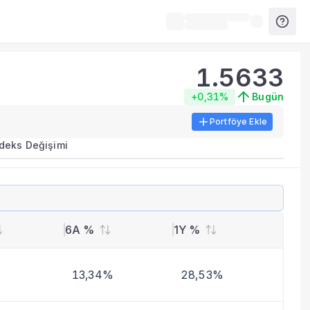
1.5633
+0,31%
Bugün
Portföye Ekle
ırma metrikleri listelenir.
ndeks Değişimi
erinde birleştirilir.
yla benzer fonları inceleyebilirsiniz.
6A %
1Y %
13,34%
28,53%