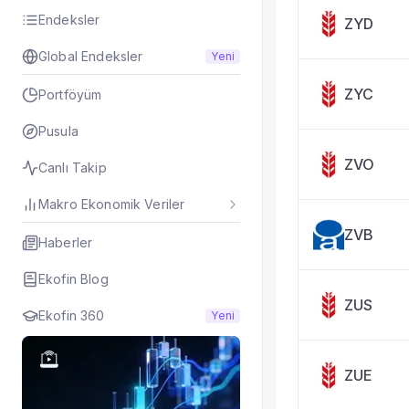
Taşınan Fonlar
Endeksler
ZYD
Fiyat Endeks Değiş
Global Endeksler
Yeni
ZYC
Portföyüm
Pusula
ZVO
Canlı Takip
Makro Ekonomik Veriler
ZVB
Haberler
Ekofin Blog
ZUS
Ekofin 360
Yeni
ZUE