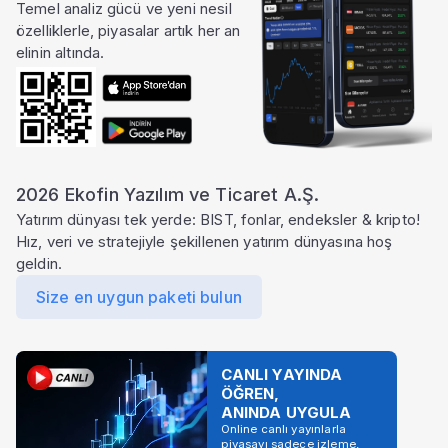
Temel analiz gücü ve yeni nesil
özelliklerle, piyasalar artık her an
elinin altında.
2026 Ekofin Yazılım ve Ticaret A.Ş.
Yatırım dünyası tek yerde: BIST, fonlar, endeksler & kripto!
Hız, veri ve stratejiyle şekillenen yatırım dünyasına hoş
geldin.
Size en uygun paketi bulun
CANLI YAYINDA
ÖĞREN,
ANINDA UYGULA
Online canlı yayınlarla
piyasayı sadece izleme,