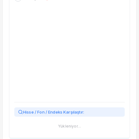
Taşınan Fonlar
Fiyat Endeks Değişimi
Hisse / Fon / Endeks Karşılaştır:
Yükleniyor…