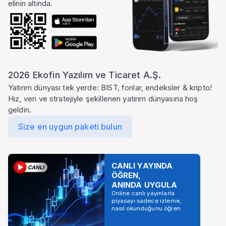
elinin altında.
2026 Ekofin Yazılım ve Ticaret A.Ş.
Yatırım dünyası tek yerde: BIST, fonlar, endeksler & kripto!
Hız, veri ve stratejiyle şekillenen yatırım dünyasına hoş
geldin.
Size en uygun paketi bulun
CANLI YAYINDA
ÖĞREN,
ANINDA UYGULA
Online canlı yayınlarla
piyasayı sadece izleme,
nasıl okunduğunu öğren.