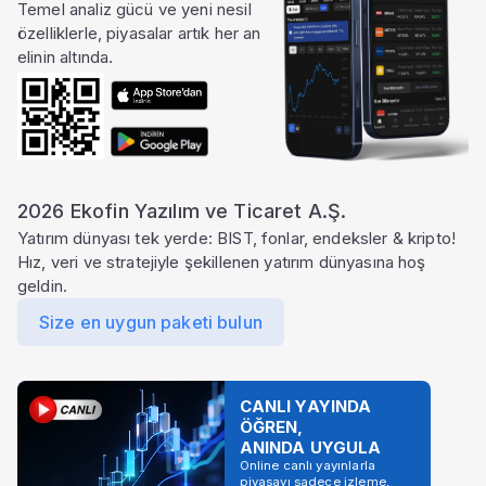
Temel analiz gücü ve yeni nesil
özelliklerle, piyasalar artık her an
elinin altında.
2026 Ekofin Yazılım ve Ticaret A.Ş.
Yatırım dünyası tek yerde: BIST, fonlar, endeksler & kripto!
Hız, veri ve stratejiyle şekillenen yatırım dünyasına hoş
geldin.
Size en uygun paketi bulun
CANLI YAYINDA
ÖĞREN,
ANINDA UYGULA
Online canlı yayınlarla
piyasayı sadece izleme,