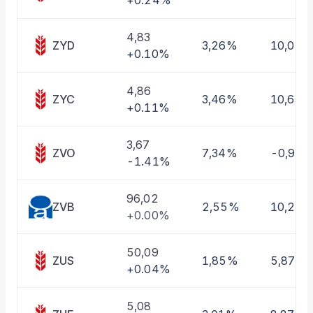
+0.24%
Taşınan Fonlar
Fiyat Endeks Değişimi
4,83
ZYD
3,26%
10,01%
+0.10%
4,86
ZYC
3,46%
10,63%
+0.11%
3,67
ZVO
7,34%
-0,97
-1.41%
96,02
ZVB
2,55%
10,22
+0.00%
50,09
ZUS
1,85%
5,87%
+0.04%
5,08