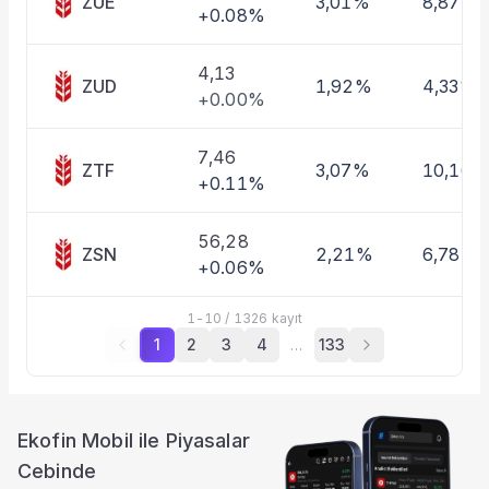
ZUE
3,01%
8,87%
+0.08%
4,13
ZUD
1,92%
4,33%
+0.00%
7,46
ZTF
3,07%
10,16%
+0.11%
56,28
ZSN
2,21%
6,78%
+0.06%
1
-
10
/
1326
kayıt
1
2
3
4
…
133
Ekofin Mobil ile Piyasalar
Cebinde