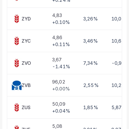
+0.24%
Taşınan Fonlar
Fiyat Endeks Değişimi
4,83
ZYD
3,26%
10,01%
+0.10%
4,86
ZYC
3,46%
10,63%
+0.11%
3,67
ZVO
7,34%
-0,97
-1.41%
96,02
ZVB
2,55%
10,22
+0.00%
50,09
ZUS
1,85%
5,87%
+0.04%
5,08