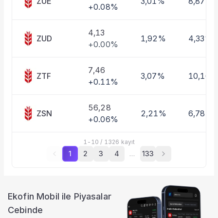
ZUE
3,01%
8,87%
+0.08%
4,13
ZUD
1,92%
4,33%
+0.00%
7,46
ZTF
3,07%
10,16%
+0.11%
56,28
ZSN
2,21%
6,78%
+0.06%
1
-
10
/
1326
kayıt
1
2
3
4
…
133
Ekofin Mobil ile Piyasalar
Cebinde