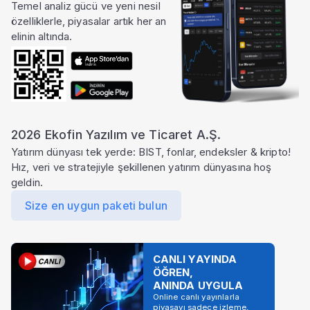
Temel analiz gücü ve yeni nesil
özelliklerle, piyasalar artık her an
elinin altında.
2026 Ekofin Yazılım ve Ticaret A.Ş.
Yatırım dünyası tek yerde: BIST, fonlar, endeksler & kripto!
Hız, veri ve stratejiyle şekillenen yatırım dünyasına hoş
geldin.
Size en uygun paketi bulun
CANLI YAYINDA
ÖĞREN,
ANINDA UYGULA
Online canlı yayınlarla
piyasayı sadece izleme,