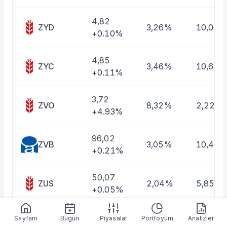
Taşınan Fonlar
Fiyat Endeks Değişimi
4,82
ZYD
3,26%
10,01%
+0.10%
4,85
ZYC
3,46%
10,63%
+0.11%
3,72
ZVO
8,32%
2,22%
+4.93%
96,02
ZVB
3,05%
10,46
+0.21%
50,07
ZUS
2,04%
5,85%
+0.05%
5,08
Sayfam
Bugün
Piyasalar
Portföyüm
Analizler
ZUE
3,00%
8,93%